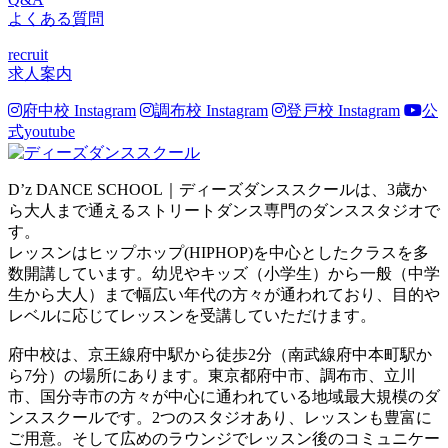
よくある質問
recruit
求人案内
府中校 Instagram
調布校 Instagram
登戸校 Instagram
公
式youtube
D’z DANCE SCHOOL｜ディーズダンススクールは、3歳か
ら大人まで通えるストリートダンス専門のダンススタジオで
す。
レッスンはヒップホップ(HIPHOP)を中心としたクラスを多
数開講しています。幼児やキッズ（小学生）から一般（中学
生から大人）まで幅広い年代の方々が通われており、目的や
レベルに応じてレッスンを受講していただけます。
府中校は、京王線府中駅から徒歩2分（南武線府中本町駅か
ら7分）の場所にあります。東京都府中市、調布市、立川
市、国分寺市の方々が中心に通われている地域最大規模のダ
ンススクールです。2つのスタジオあり、レッスンも豊富に
ご用意。そして広めのラウンジでレッスン後のコミュニケー