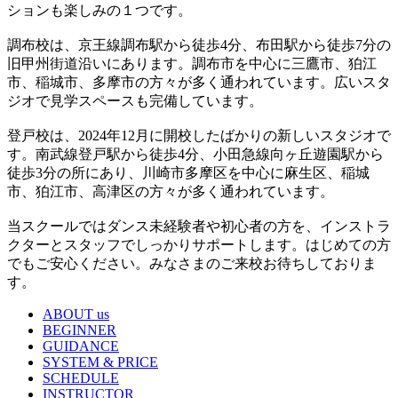
ションも楽しみの１つです。
調布校は、京王線調布駅から徒歩4分、布田駅から徒歩7分の
旧甲州街道沿いにあります。調布市を中心に三鷹市、狛江
市、稲城市、多摩市の方々が多く通われています。広いスタ
ジオで見学スペースも完備しています。
登戸校は、2024年12月に開校したばかりの新しいスタジオで
す。南武線登戸駅から徒歩4分、小田急線向ヶ丘遊園駅から
徒歩3分の所にあり、川崎市多摩区を中心に麻生区、稲城
市、狛江市、高津区の方々が多く通われています。
当スクールではダンス未経験者や初心者の方を、インストラ
クターとスタッフでしっかりサポートします。はじめての方
でもご安心ください。みなさまのご来校お待ちしておりま
す。
ABOUT us
BEGINNER
GUIDANCE
SYSTEM & PRICE
SCHEDULE
INSTRUCTOR