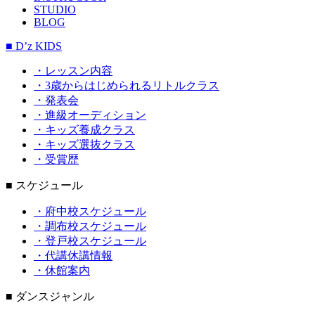
STUDIO
BLOG
■ D’z KIDS
・レッスン内容
・3歳からはじめられるリトルクラス
・発表会
・進級オーディション
・キッズ養成クラス
・キッズ選抜クラス
・受賞歴
■ スケジュール
・府中校スケジュール
・調布校スケジュール
・登戸校スケジュール
・代講休講情報
・休館案内
■ ダンスジャンル