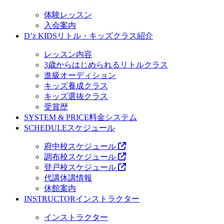
体験レッスン
入会案内
D’z KIDS
リトル・キッズクラス紹介
レッスン内容
3歳からはじめられるリトルクラス
進級オーディション
キッズ養成クラス
キッズ選抜クラス
受賞歴
SYSTEM & PRICE
料金システム
SCHEDULE
スケジュール
府中校スケジュール
調布校スケジュール
登戸校スケジュール
代講休講情報
休館案内
INSTRUCTOR
インストラクター
インストラクター