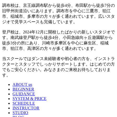
調布校は、京王線調布駅から徒歩4分、布田駅から徒歩7分の
旧甲州街道沿いにあります。調布市を中心に三鷹市、狛江
市、稲城市、多摩市の方々が多く通われています。広いスタ
ジオで見学スペースも完備しています。
登戸校は、2024年12月に開校したばかりの新しいスタジオで
す。南武線登戸駅から徒歩4分、小田急線向ヶ丘遊園駅から
徒歩3分の所にあり、川崎市多摩区を中心に麻生区、稲城
市、狛江市、高津区の方々が多く通われています。
当スクールではダンス未経験者や初心者の方を、インストラ
クターとスタッフでしっかりサポートします。はじめての方
でもご安心ください。みなさまのご来校お待ちしておりま
す。
ABOUT us
BEGINNER
GUIDANCE
SYSTEM & PRICE
SCHEDULE
INSTRUCTOR
STUDIO