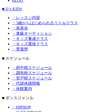
BLOG
■ D’z KIDS
・レッスン内容
・3歳からはじめられるリトルクラス
・発表会
・進級オーディション
・キッズ養成クラス
・キッズ選抜クラス
・受賞歴
■ スケジュール
・府中校スケジュール
・調布校スケジュール
・登戸校スケジュール
・代講休講情報
・休館案内
■ ダンスジャンル
・HIPHOP