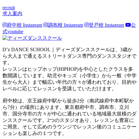
recruit
求人案内
府中校 Instagram
調布校 Instagram
登戸校 Instagram
公
式youtube
D’z DANCE SCHOOL｜ディーズダンススクールは、3歳か
ら大人まで通えるストリートダンス専門のダンススタジオで
す。
レッスンはヒップホップ(HIPHOP)を中心としたクラスを多
数開講しています。幼児やキッズ（小学生）から一般（中学
生から大人）まで幅広い年代の方々が通われており、目的や
レベルに応じてレッスンを受講していただけます。
府中校は、京王線府中駅から徒歩2分（南武線府中本町駅か
ら7分）の場所にあります。東京都府中市、調布市、立川
市、国分寺市の方々が中心に通われている地域最大規模のダ
ンススクールです。2つのスタジオあり、レッスンも豊富に
ご用意。そして広めのラウンジでレッスン後のコミュニケー
ションも楽しみの１つです。