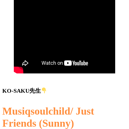
KO-SAKU先生
Musiqsoulchild/ Just
Friends (Sunny)