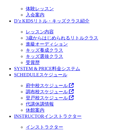
体験レッスン
入会案内
D’z KIDS
リトル・キッズクラス紹介
レッスン内容
3歳からはじめられるリトルクラス
進級オーディション
キッズ養成クラス
キッズ選抜クラス
受賞歴
SYSTEM & PRICE
料金システム
SCHEDULE
スケジュール
府中校スケジュール
調布校スケジュール
登戸校スケジュール
代講休講情報
休館案内
INSTRUCTOR
インストラクター
インストラクター