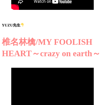
YUZU先生
椎名林檎/MY FOOLISH
HEART～crazy on earth～