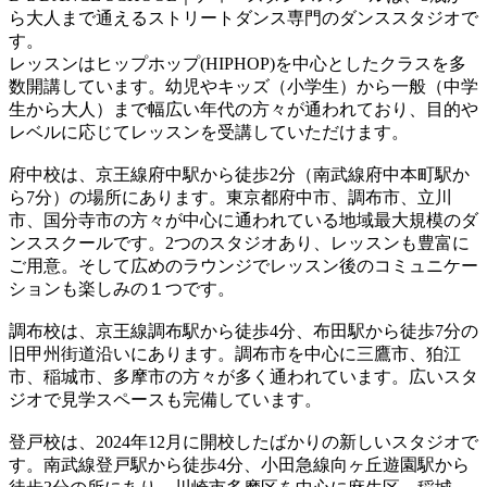
ら大人まで通えるストリートダンス専門のダンススタジオで
す。
レッスンはヒップホップ(HIPHOP)を中心としたクラスを多
数開講しています。幼児やキッズ（小学生）から一般（中学
生から大人）まで幅広い年代の方々が通われており、目的や
レベルに応じてレッスンを受講していただけます。
府中校は、京王線府中駅から徒歩2分（南武線府中本町駅か
ら7分）の場所にあります。東京都府中市、調布市、立川
市、国分寺市の方々が中心に通われている地域最大規模のダ
ンススクールです。2つのスタジオあり、レッスンも豊富に
ご用意。そして広めのラウンジでレッスン後のコミュニケー
ションも楽しみの１つです。
調布校は、京王線調布駅から徒歩4分、布田駅から徒歩7分の
旧甲州街道沿いにあります。調布市を中心に三鷹市、狛江
市、稲城市、多摩市の方々が多く通われています。広いスタ
ジオで見学スペースも完備しています。
登戸校は、2024年12月に開校したばかりの新しいスタジオで
す。南武線登戸駅から徒歩4分、小田急線向ヶ丘遊園駅から