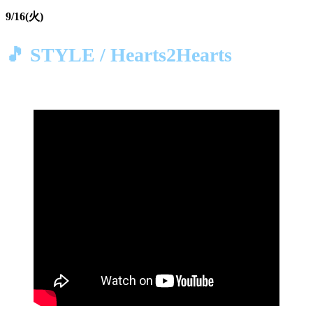
9/16(火)
🎵 STYLE / Hearts2Hearts