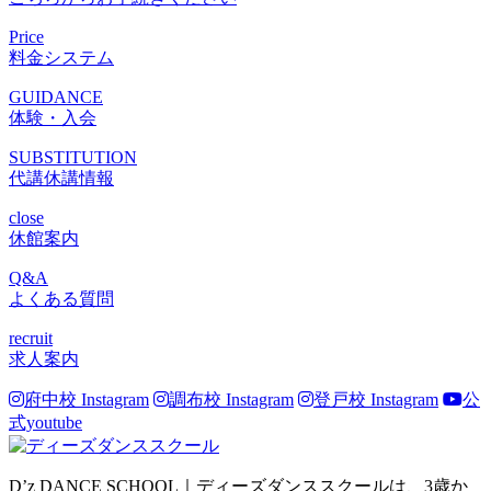
Price
料金システム
GUIDANCE
体験・入会
SUBSTITUTION
代講休講情報
close
休館案内
Q&A
よくある質問
recruit
求人案内
府中校 Instagram
調布校 Instagram
登戸校 Instagram
公
式youtube
D’z DANCE SCHOOL｜ディーズダンススクールは、3歳か