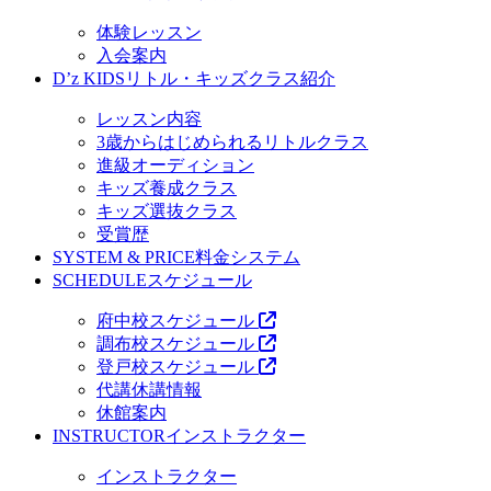
体験レッスン
入会案内
D’z KIDS
リトル・キッズクラス紹介
レッスン内容
3歳からはじめられるリトルクラス
進級オーディション
キッズ養成クラス
キッズ選抜クラス
受賞歴
SYSTEM & PRICE
料金システム
SCHEDULE
スケジュール
府中校スケジュール
調布校スケジュール
登戸校スケジュール
代講休講情報
休館案内
INSTRUCTOR
インストラクター
インストラクター