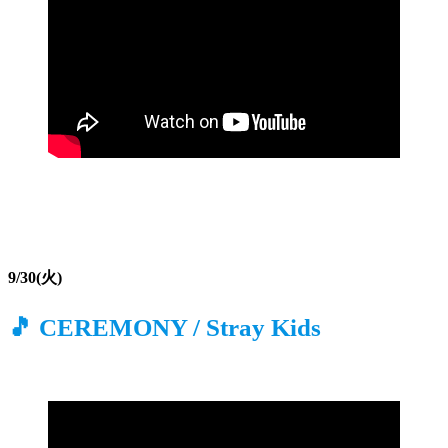
9/30(火)
🎵 CEREMONY / Stray Kids