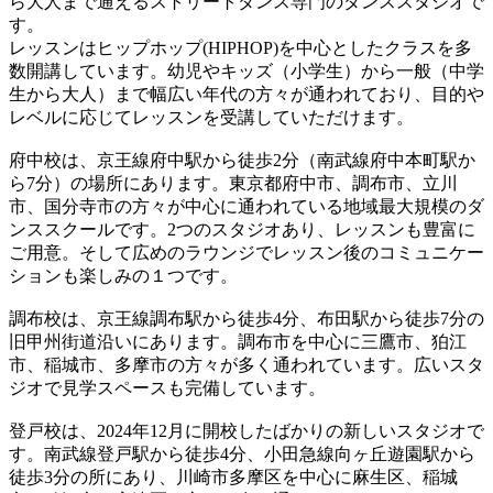
ら大人まで通えるストリートダンス専門のダンススタジオで
す。
レッスンはヒップホップ(HIPHOP)を中心としたクラスを多
数開講しています。幼児やキッズ（小学生）から一般（中学
生から大人）まで幅広い年代の方々が通われており、目的や
レベルに応じてレッスンを受講していただけます。
府中校は、京王線府中駅から徒歩2分（南武線府中本町駅か
ら7分）の場所にあります。東京都府中市、調布市、立川
市、国分寺市の方々が中心に通われている地域最大規模のダ
ンススクールです。2つのスタジオあり、レッスンも豊富に
ご用意。そして広めのラウンジでレッスン後のコミュニケー
ションも楽しみの１つです。
調布校は、京王線調布駅から徒歩4分、布田駅から徒歩7分の
旧甲州街道沿いにあります。調布市を中心に三鷹市、狛江
市、稲城市、多摩市の方々が多く通われています。広いスタ
ジオで見学スペースも完備しています。
登戸校は、2024年12月に開校したばかりの新しいスタジオで
す。南武線登戸駅から徒歩4分、小田急線向ヶ丘遊園駅から
徒歩3分の所にあり、川崎市多摩区を中心に麻生区、稲城