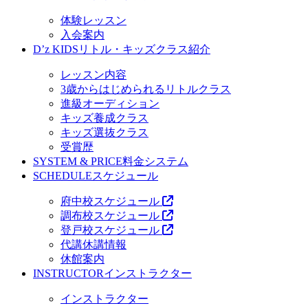
体験レッスン
入会案内
D’z KIDS
リトル・キッズクラス紹介
レッスン内容
3歳からはじめられるリトルクラス
進級オーディション
キッズ養成クラス
キッズ選抜クラス
受賞歴
SYSTEM & PRICE
料金システム
SCHEDULE
スケジュール
府中校スケジュール
調布校スケジュール
登戸校スケジュール
代講休講情報
休館案内
INSTRUCTOR
インストラクター
インストラクター