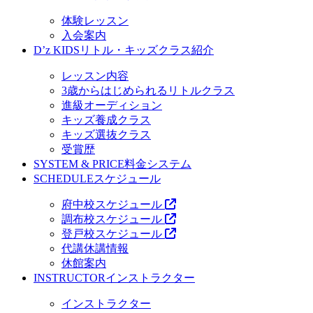
体験レッスン
入会案内
D’z KIDS
リトル・キッズクラス紹介
レッスン内容
3歳からはじめられるリトルクラス
進級オーディション
キッズ養成クラス
キッズ選抜クラス
受賞歴
SYSTEM & PRICE
料金システム
SCHEDULE
スケジュール
府中校スケジュール
調布校スケジュール
登戸校スケジュール
代講休講情報
休館案内
INSTRUCTOR
インストラクター
インストラクター