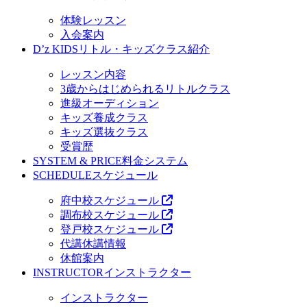
体験レッスン
入会案内
D’z KIDS
リトル・キッズクラス紹介
レッスン内容
3歳からはじめられるリトルクラス
進級オーディション
キッズ養成クラス
キッズ選抜クラス
受賞歴
SYSTEM & PRICE
料金システム
SCHEDULE
スケジュール
府中校スケジュール
調布校スケジュール
登戸校スケジュール
代講休講情報
休館案内
INSTRUCTOR
インストラクター
インストラクター