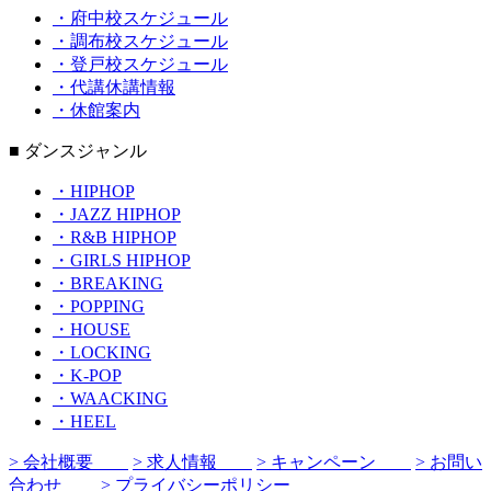
・府中校スケジュール
・調布校スケジュール
・登戸校スケジュール
・代講休講情報
・休館案内
■ ダンスジャンル
・HIPHOP
・JAZZ HIPHOP
・R&B HIPHOP
・GIRLS HIPHOP
・BREAKING
・POPPING
・HOUSE
・LOCKING
・K-POP
・WAACKING
・HEEL
> 会社概要
> 求人情報
> キャンペーン
> お問い
合わせ
> プライバシーポリシー