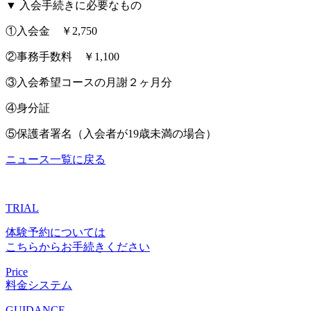
▼ 入会手続きに必要なもの
①入会金 ￥2,750
②事務手数料 ￥1,100
③入会希望コースの月謝２ヶ月分
④身分証
⑤保護者署名（入会者が19歳未満の場合）
ニュース一覧に戻る
TRIAL
体験予約については
こちらからお手続きください
Price
料金システム
GUIDANCE