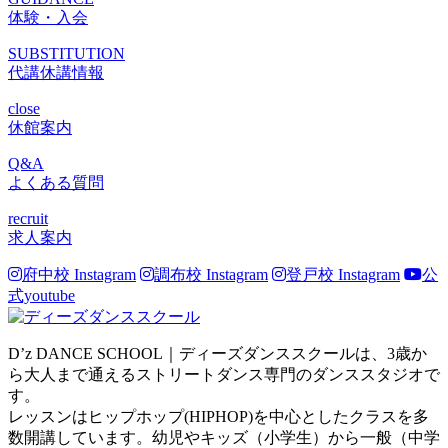
体験・入会
SUBSTITUTION
代講休講情報
close
休館案内
Q&A
よくある質問
recruit
求人案内
府中校 Instagram
調布校 Instagram
登戸校 Instagram
公
式youtube
D’z DANCE SCHOOL｜ディーズダンススクールは、3歳か
ら大人まで通えるストリートダンス専門のダンススタジオで
す。
レッスンはヒップホップ(HIPHOP)を中心としたクラスを多
数開講しています。幼児やキッズ（小学生）から一般（中学