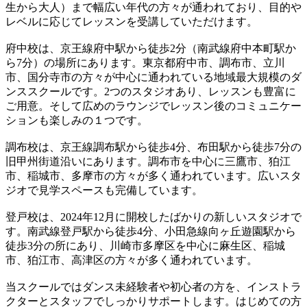
生から大人）まで幅広い年代の方々が通われており、目的や
レベルに応じてレッスンを受講していただけます。
府中校は、京王線府中駅から徒歩2分（南武線府中本町駅か
ら7分）の場所にあります。東京都府中市、調布市、立川
市、国分寺市の方々が中心に通われている地域最大規模のダ
ンススクールです。2つのスタジオあり、レッスンも豊富に
ご用意。そして広めのラウンジでレッスン後のコミュニケー
ションも楽しみの１つです。
調布校は、京王線調布駅から徒歩4分、布田駅から徒歩7分の
旧甲州街道沿いにあります。調布市を中心に三鷹市、狛江
市、稲城市、多摩市の方々が多く通われています。広いスタ
ジオで見学スペースも完備しています。
登戸校は、2024年12月に開校したばかりの新しいスタジオで
す。南武線登戸駅から徒歩4分、小田急線向ヶ丘遊園駅から
徒歩3分の所にあり、川崎市多摩区を中心に麻生区、稲城
市、狛江市、高津区の方々が多く通われています。
当スクールではダンス未経験者や初心者の方を、インストラ
クターとスタッフでしっかりサポートします。はじめての方