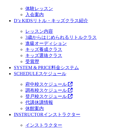
体験レッスン
入会案内
D’z KIDS
リトル・キッズクラス紹介
レッスン内容
3歳からはじめられるリトルクラス
進級オーディション
キッズ養成クラス
キッズ選抜クラス
受賞歴
SYSTEM & PRICE
料金システム
SCHEDULE
スケジュール
府中校スケジュール
調布校スケジュール
登戸校スケジュール
代講休講情報
休館案内
INSTRUCTOR
インストラクター
インストラクター