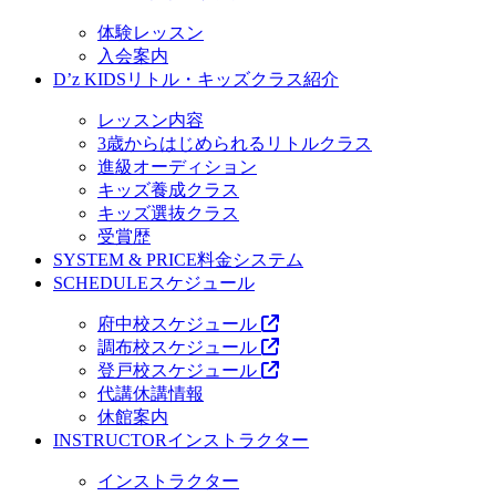
体験レッスン
入会案内
D’z KIDS
リトル・キッズクラス紹介
レッスン内容
3歳からはじめられるリトルクラス
進級オーディション
キッズ養成クラス
キッズ選抜クラス
受賞歴
SYSTEM & PRICE
料金システム
SCHEDULE
スケジュール
府中校スケジュール
調布校スケジュール
登戸校スケジュール
代講休講情報
休館案内
INSTRUCTOR
インストラクター
インストラクター