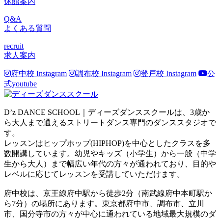
休館案内
Q&A
よくある質問
recruit
求人案内
府中校 Instagram
調布校 Instagram
登戸校 Instagram
公
式youtube
D’z DANCE SCHOOL｜ディーズダンススクールは、3歳か
ら大人まで通えるストリートダンス専門のダンススタジオで
す。
レッスンはヒップホップ(HIPHOP)を中心としたクラスを多
数開講しています。幼児やキッズ（小学生）から一般（中学
生から大人）まで幅広い年代の方々が通われており、目的や
レベルに応じてレッスンを受講していただけます。
府中校は、京王線府中駅から徒歩2分（南武線府中本町駅か
ら7分）の場所にあります。東京都府中市、調布市、立川
市、国分寺市の方々が中心に通われている地域最大規模のダ