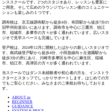
ンススクールです。2つのスタジオあり、レッスンも豊富に
ご用意。そして広めのラウンジでレッスン後のコミュニケー
ションも楽しみの１つです。
調布校は、京王線調布駅から徒歩4分、布田駅から徒歩7分の
旧甲州街道沿いにあります。調布市を中心に三鷹市、狛江
市、稲城市、多摩市の方々が多く通われています。広いスタ
ジオで見学スペースも完備しています。
登戸校は、2024年12月に開校したばかりの新しいスタジオで
す。南武線登戸駅から徒歩4分、小田急線向ヶ丘遊園駅から
徒歩3分の所にあり、川崎市多摩区を中心に麻生区、稲城
市、狛江市、高津区の方々が多く通われています。
当スクールではダンス未経験者や初心者の方を、インストラ
クターとスタッフでしっかりサポートします。はじめての方
でもご安心ください。みなさまのご来校お待ちしておりま
す。
ABOUT us
BEGINNER
GUIDANCE
SYSTEM & PRICE