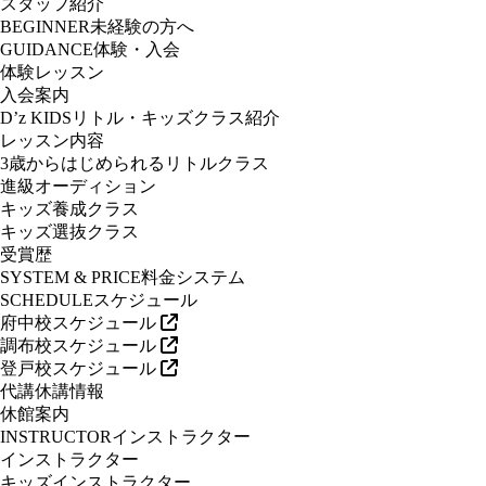
スタッフ紹介
BEGINNER
未経験の方へ
GUIDANCE
体験・入会
体験レッスン
入会案内
D’z KIDS
リトル・キッズクラス紹介
レッスン内容
3歳からはじめられるリトルクラス
進級オーディション
キッズ養成クラス
キッズ選抜クラス
受賞歴
SYSTEM & PRICE
料金システム
SCHEDULE
スケジュール
府中校スケジュール
調布校スケジュール
登戸校スケジュール
代講休講情報
休館案内
INSTRUCTOR
インストラクター
インストラクター
キッズインストラクター