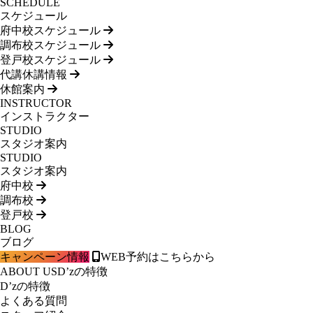
SCHEDULE
スケジュール
府中校スケジュール
調布校スケジュール
登戸校スケジュール
代講休講情報
休館案内
INSTRUCTOR
インストラクター
STUDIO
スタジオ案内
STUDIO
スタジオ案内
府中校
調布校
登戸校
BLOG
ブログ
キャンペーン情報
WEB予約はこちらから
ABOUT US
D’zの特徴
D’zの特徴
よくある質問