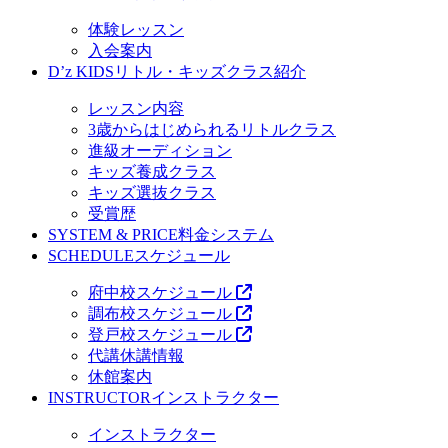
体験レッスン
入会案内
D’z KIDS
リトル・キッズクラス紹介
レッスン内容
3歳からはじめられるリトルクラス
進級オーディション
キッズ養成クラス
キッズ選抜クラス
受賞歴
SYSTEM & PRICE
料金システム
SCHEDULE
スケジュール
府中校スケジュール
調布校スケジュール
登戸校スケジュール
代講休講情報
休館案内
INSTRUCTOR
インストラクター
インストラクター