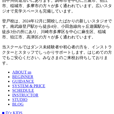
旧甲州街道沿いにあります。調布市を中心に三鷹市、狛江
市、稲城市、多摩市の方々が多く通われています。広いスタ
ジオで見学スペースも完備しています。
登戸校は、2024年12月に開校したばかりの新しいスタジオで
す。南武線登戸駅から徒歩4分、小田急線向ヶ丘遊園駅から
徒歩3分の所にあり、川崎市多摩区を中心に麻生区、稲城
市、狛江市、高津区の方々が多く通われています。
当スクールではダンス未経験者や初心者の方を、インストラ
クターとスタッフでしっかりサポートします。はじめての方
でもご安心ください。みなさまのご来校お待ちしておりま
す。
ABOUT us
BEGINNER
GUIDANCE
SYSTEM & PRICE
SCHEDULE
INSTRUCTOR
STUDIO
BLOG
■ D’z KIDS