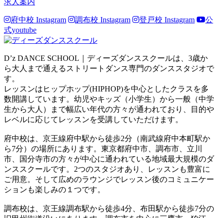
求人案内
府中校 Instagram
調布校 Instagram
登戸校 Instagram
公
式youtube
D’z DANCE SCHOOL｜ディーズダンススクールは、3歳か
ら大人まで通えるストリートダンス専門のダンススタジオで
す。
レッスンはヒップホップ(HIPHOP)を中心としたクラスを多
数開講しています。幼児やキッズ（小学生）から一般（中学
生から大人）まで幅広い年代の方々が通われており、目的や
レベルに応じてレッスンを受講していただけます。
府中校は、京王線府中駅から徒歩2分（南武線府中本町駅か
ら7分）の場所にあります。東京都府中市、調布市、立川
市、国分寺市の方々が中心に通われている地域最大規模のダ
ンススクールです。2つのスタジオあり、レッスンも豊富に
ご用意。そして広めのラウンジでレッスン後のコミュニケー
ションも楽しみの１つです。
調布校は、京王線調布駅から徒歩4分、布田駅から徒歩7分の