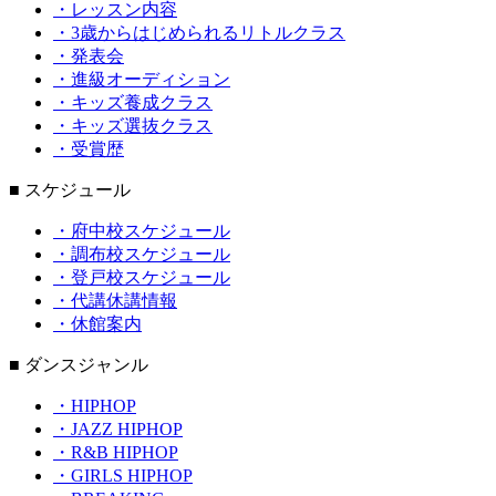
・レッスン内容
・3歳からはじめられるリトルクラス
・発表会
・進級オーディション
・キッズ養成クラス
・キッズ選抜クラス
・受賞歴
■ スケジュール
・府中校スケジュール
・調布校スケジュール
・登戸校スケジュール
・代講休講情報
・休館案内
■ ダンスジャンル
・HIPHOP
・JAZZ HIPHOP
・R&B HIPHOP
・GIRLS HIPHOP