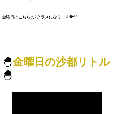
金曜日のこちらの2クラスになります🧡🩵
🐣
金曜日の沙都リトル
🐣