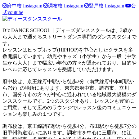
府中校 Instagram
調布校 Instagram
登戸校 Instagram
公
式youtube
D’z DANCE SCHOOL｜ディーズダンススクールは、3歳か
ら大人まで通えるストリートダンス専門のダンススタジオで
す。
レッスンはヒップホップ(HIPHOP)を中心としたクラスを多
数開講しています。幼児やキッズ（小学生）から一般（中学
生から大人）まで幅広い年代の方々が通われており、目的や
レベルに応じてレッスンを受講していただけます。
府中校は、京王線府中駅から徒歩2分（南武線府中本町駅か
ら7分）の場所にあります。東京都府中市、調布市、立川
市、国分寺市の方々が中心に通われている地域最大規模のダ
ンススクールです。2つのスタジオあり、レッスンも豊富に
ご用意。そして広めのラウンジでレッスン後のコミュニケー
ションも楽しみの１つです。
調布校は、京王線調布駅から徒歩4分、布田駅から徒歩7分の
旧甲州街道沿いにあります。調布市を中心に三鷹市、狛江