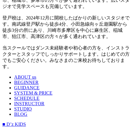
市、稲城市、多摩市の方々が多く通われています。広いスタ
ジオで見学スペースも完備しています。
登戸校は、2024年12月に開校したばかりの新しいスタジオで
す。南武線登戸駅から徒歩4分、小田急線向ヶ丘遊園駅から
徒歩3分の所にあり、川崎市多摩区を中心に麻生区、稲城
市、狛江市、高津区の方々が多く通われています。
当スクールではダンス未経験者や初心者の方を、インストラ
クターとスタッフでしっかりサポートします。はじめての方
でもご安心ください。みなさまのご来校お待ちしておりま
す。
ABOUT us
BEGINNER
GUIDANCE
SYSTEM & PRICE
SCHEDULE
INSTRUCTOR
STUDIO
BLOG
■ D’z KIDS