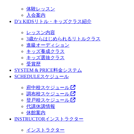
体験レッスン
入会案内
D’z KIDS
リトル・キッズクラス紹介
レッスン内容
3歳からはじめられるリトルクラス
進級オーディション
キッズ養成クラス
キッズ選抜クラス
受賞歴
SYSTEM & PRICE
料金システム
SCHEDULE
スケジュール
府中校スケジュール
調布校スケジュール
登戸校スケジュール
代講休講情報
休館案内
INSTRUCTOR
インストラクター
インストラクター