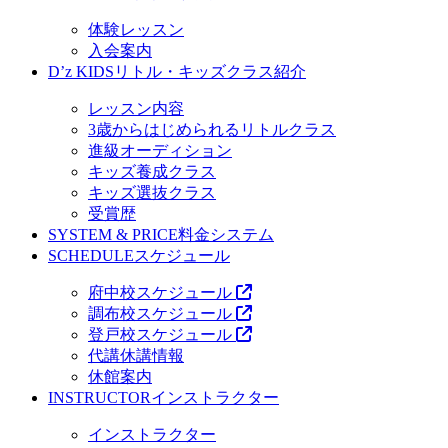
体験レッスン
入会案内
D’z KIDS
リトル・キッズクラス紹介
レッスン内容
3歳からはじめられるリトルクラス
進級オーディション
キッズ養成クラス
キッズ選抜クラス
受賞歴
SYSTEM & PRICE
料金システム
SCHEDULE
スケジュール
府中校スケジュール
調布校スケジュール
登戸校スケジュール
代講休講情報
休館案内
INSTRUCTOR
インストラクター
インストラクター