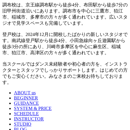
調布校は、京王線調布駅から徒歩4分、布田駅から徒歩7分の
旧甲州街道沿いにあります。調布市を中心に三鷹市、狛江
市、稲城市、多摩市の方々が多く通われています。広いスタ
ジオで見学スペースも完備しています。
登戸校は、2024年12月に開校したばかりの新しいスタジオで
す。南武線登戸駅から徒歩4分、小田急線向ヶ丘遊園駅から
徒歩3分の所にあり、川崎市多摩区を中心に麻生区、稲城
市、狛江市、高津区の方々が多く通われています。
当スクールではダンス未経験者や初心者の方を、インストラ
クターとスタッフでしっかりサポートします。はじめての方
でもご安心ください。みなさまのご来校お待ちしておりま
す。
ABOUT us
BEGINNER
GUIDANCE
SYSTEM & PRICE
SCHEDULE
INSTRUCTOR
STUDIO
BLOG