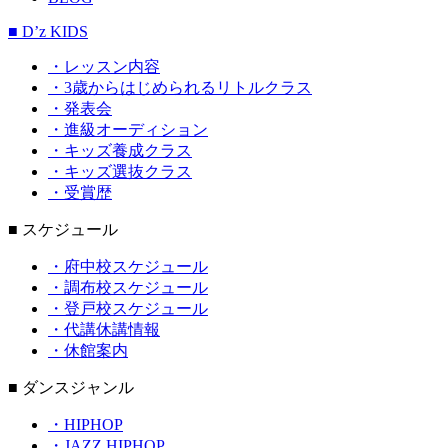
■ D’z KIDS
・レッスン内容
・3歳からはじめられるリトルクラス
・発表会
・進級オーディション
・キッズ養成クラス
・キッズ選抜クラス
・受賞歴
■ スケジュール
・府中校スケジュール
・調布校スケジュール
・登戸校スケジュール
・代講休講情報
・休館案内
■ ダンスジャンル
・HIPHOP
・JAZZ HIPHOP