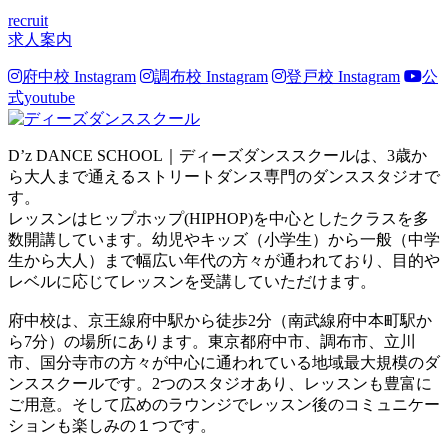
recruit
求人案内
府中校 Instagram
調布校 Instagram
登戸校 Instagram
公
式youtube
D’z DANCE SCHOOL｜ディーズダンススクールは、3歳か
ら大人まで通えるストリートダンス専門のダンススタジオで
す。
レッスンはヒップホップ(HIPHOP)を中心としたクラスを多
数開講しています。幼児やキッズ（小学生）から一般（中学
生から大人）まで幅広い年代の方々が通われており、目的や
レベルに応じてレッスンを受講していただけます。
府中校は、京王線府中駅から徒歩2分（南武線府中本町駅か
ら7分）の場所にあります。東京都府中市、調布市、立川
市、国分寺市の方々が中心に通われている地域最大規模のダ
ンススクールです。2つのスタジオあり、レッスンも豊富に
ご用意。そして広めのラウンジでレッスン後のコミュニケー
ションも楽しみの１つです。