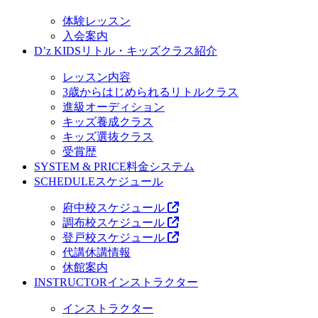
体験レッスン
入会案内
D’z KIDS
リトル・キッズクラス紹介
レッスン内容
3歳からはじめられるリトルクラス
進級オーディション
キッズ養成クラス
キッズ選抜クラス
受賞歴
SYSTEM & PRICE
料金システム
SCHEDULE
スケジュール
府中校スケジュール
調布校スケジュール
登戸校スケジュール
代講休講情報
休館案内
INSTRUCTOR
インストラクター
インストラクター