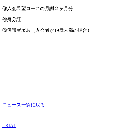
③入会希望コースの月謝２ヶ月分
④身分証
⑤保護者署名（入会者が19歳未満の場合）
ニュース一覧に戻る
TRIAL