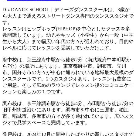
D’z DANCE SCHOOL｜ディーズダンススクールは、3歳か
ら大人まで通えるストリートダンス専門のダンススタジオで
す。
レッスンはヒップホップ(HIPHOP)を中心としたクラスを多
数開講しています。幼児やキッズ（小学生）から一般（中学
生から大人）まで幅広い年代の方々が通われており、目的や
レベルに応じてレッスンを受講していただけます。
府中校は、京王線府中駅から徒歩2分（南武線府中本町駅か
ら7分）の場所にあります。東京都府中市、調布市、立川
市、国分寺市の方々が中心に通われている地域最大規模のダ
ンススクールです。2つのスタジオあり、レッスンも豊富に
ご用意。そして広めのラウンジでレッスン後のコミュニケー
ションも楽しみの１つです。
調布校は、京王線調布駅から徒歩4分、布田駅から徒歩7分の
旧甲州街道沿いにあります。調布市を中心に三鷹市、狛江
市、稲城市、多摩市の方々が多く通われています。広いスタ
ジオで見学スペースも完備しています。
登戸校は、2024年12月に開校したばかりの新しいスタジオで