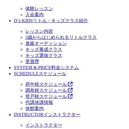
体験レッスン
入会案内
D’z KIDS
リトル・キッズクラス紹介
レッスン内容
3歳からはじめられるリトルクラス
進級オーディション
キッズ養成クラス
キッズ選抜クラス
受賞歴
SYSTEM & PRICE
料金システム
SCHEDULE
スケジュール
府中校スケジュール
調布校スケジュール
登戸校スケジュール
代講休講情報
休館案内
INSTRUCTOR
インストラクター
インストラクター