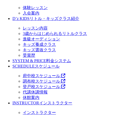
体験レッスン
入会案内
D’z KIDS
リトル・キッズクラス紹介
レッスン内容
3歳からはじめられるリトルクラス
進級オーディション
キッズ養成クラス
キッズ選抜クラス
受賞歴
SYSTEM & PRICE
料金システム
SCHEDULE
スケジュール
府中校スケジュール
調布校スケジュール
登戸校スケジュール
代講休講情報
休館案内
INSTRUCTOR
インストラクター
インストラクター