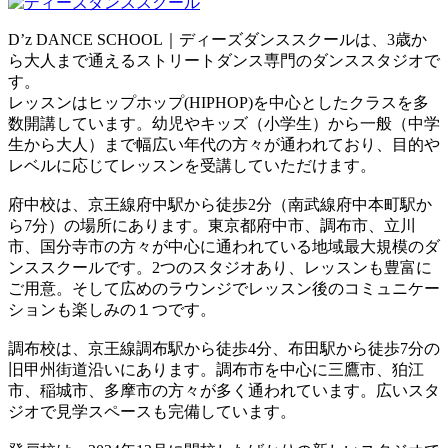
D’z DANCE SCHOOL｜ディーズダンススクールは、3歳か
ら大人まで通えるストリートダンス専門のダンススタジオで
す。
レッスンはヒップホップ(HIPHOP)を中心としたクラスを多
数開講しています。幼児やキッズ（小学生）から一般（中学
生から大人）まで幅広い年代の方々が通われており、目的や
レベルに応じてレッスンを受講していただけます。
府中校は、京王線府中駅から徒歩2分（南武線府中本町駅か
ら7分）の場所にあります。東京都府中市、調布市、立川
市、国分寺市の方々が中心に通われている地域最大規模のダ
ンススクールです。2つのスタジオあり、レッスンも豊富に
ご用意。そして広めのラウンジでレッスン後のコミュニケー
ションも楽しみの１つです。
調布校は、京王線調布駅から徒歩4分、布田駅から徒歩7分の
旧甲州街道沿いにあります。調布市を中心に三鷹市、狛江
市、稲城市、多摩市の方々が多く通われています。広いスタ
ジオで見学スペースも完備しています。