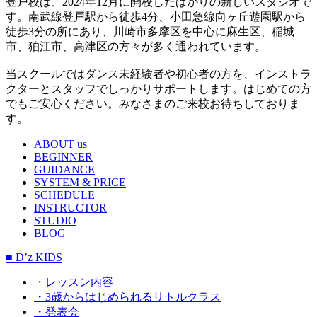
登戸校は、2024年12月に開校したばかりの新しいスタジオで
す。南武線登戸駅から徒歩4分、小田急線向ヶ丘遊園駅から
徒歩3分の所にあり、川崎市多摩区を中心に麻生区、稲城
市、狛江市、高津区の方々が多く通われています。
当スクールではダンス未経験者や初心者の方を、インストラ
クターとスタッフでしっかりサポートします。はじめての方
でもご安心ください。みなさまのご来校お待ちしておりま
す。
ABOUT us
BEGINNER
GUIDANCE
SYSTEM & PRICE
SCHEDULE
INSTRUCTOR
STUDIO
BLOG
■ D’z KIDS
・レッスン内容
・3歳からはじめられるリトルクラス
・発表会