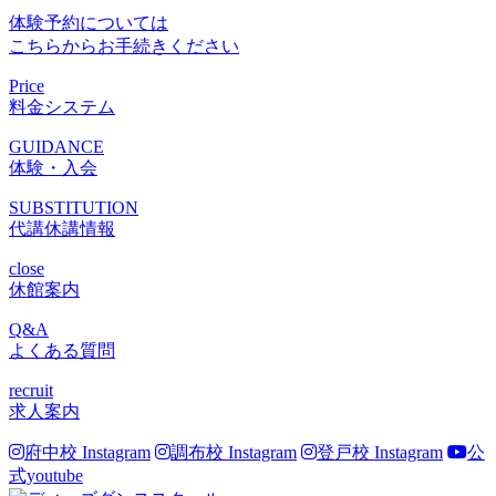
体験予約については
こちらからお手続きください
Price
料金システム
GUIDANCE
体験・入会
SUBSTITUTION
代講休講情報
close
休館案内
Q&A
よくある質問
recruit
求人案内
府中校 Instagram
調布校 Instagram
登戸校 Instagram
公
式youtube