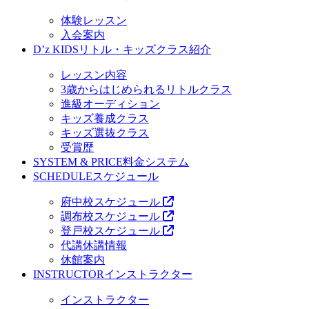
体験レッスン
入会案内
D’z KIDS
リトル・キッズクラス紹介
レッスン内容
3歳からはじめられるリトルクラス
進級オーディション
キッズ養成クラス
キッズ選抜クラス
受賞歴
SYSTEM & PRICE
料金システム
SCHEDULE
スケジュール
府中校スケジュール
調布校スケジュール
登戸校スケジュール
代講休講情報
休館案内
INSTRUCTOR
インストラクター
インストラクター