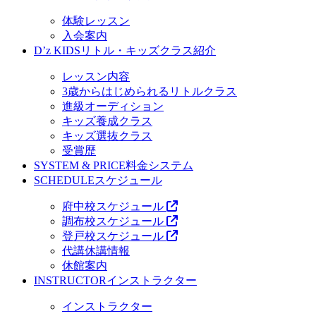
体験レッスン
入会案内
D’z KIDS
リトル・キッズクラス紹介
レッスン内容
3歳からはじめられるリトルクラス
進級オーディション
キッズ養成クラス
キッズ選抜クラス
受賞歴
SYSTEM & PRICE
料金システム
SCHEDULE
スケジュール
府中校スケジュール
調布校スケジュール
登戸校スケジュール
代講休講情報
休館案内
INSTRUCTOR
インストラクター
インストラクター