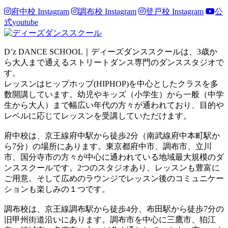
府中校 Instagram
調布校 Instagram
登戸校 Instagram
公
式youtube
D’z DANCE SCHOOL｜ディーズダンススクールは、3歳か
ら大人まで通えるストリートダンス専門のダンススタジオで
す。
レッスンはヒップホップ(HIPHOP)を中心としたクラスを多
数開講しています。幼児やキッズ（小学生）から一般（中学
生から大人）まで幅広い年代の方々が通われており、目的や
レベルに応じてレッスンを受講していただけます。
府中校は、京王線府中駅から徒歩2分（南武線府中本町駅か
ら7分）の場所にあります。東京都府中市、調布市、立川
市、国分寺市の方々が中心に通われている地域最大規模のダ
ンススクールです。2つのスタジオあり、レッスンも豊富に
ご用意。そして広めのラウンジでレッスン後のコミュニケー
ションも楽しみの１つです。
調布校は、京王線調布駅から徒歩4分、布田駅から徒歩7分の
旧甲州街道沿いにあります。調布市を中心に三鷹市、狛江