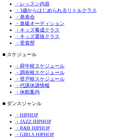
・レッスン内容
・3歳からはじめられるリトルクラス
・発表会
・進級オーディション
・キッズ養成クラス
・キッズ選抜クラス
・受賞歴
■ スケジュール
・府中校スケジュール
・調布校スケジュール
・登戸校スケジュール
・代講休講情報
・休館案内
■ ダンスジャンル
・HIPHOP
・JAZZ HIPHOP
・R&B HIPHOP
・GIRLS HIPHOP