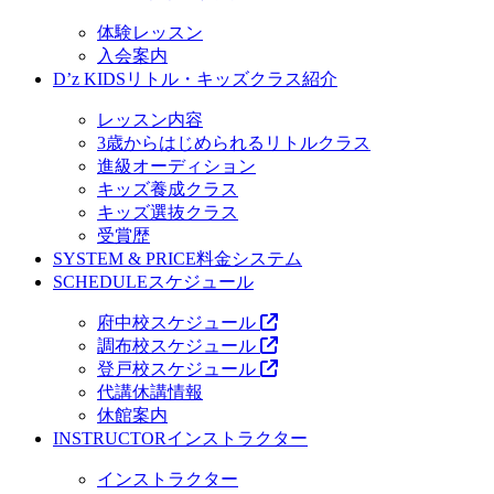
体験レッスン
入会案内
D’z KIDS
リトル・キッズクラス紹介
レッスン内容
3歳からはじめられるリトルクラス
進級オーディション
キッズ養成クラス
キッズ選抜クラス
受賞歴
SYSTEM & PRICE
料金システム
SCHEDULE
スケジュール
府中校スケジュール
調布校スケジュール
登戸校スケジュール
代講休講情報
休館案内
INSTRUCTOR
インストラクター
インストラクター