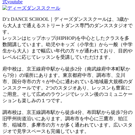
式youtube
D’z DANCE SCHOOL｜ディーズダンススクールは、3歳か
ら大人まで通えるストリートダンス専門のダンススタジオで
す。
レッスンはヒップホップ(HIPHOP)を中心としたクラスを多
数開講しています。幼児やキッズ（小学生）から一般（中学
生から大人）まで幅広い年代の方々が通われており、目的や
レベルに応じてレッスンを受講していただけます。
府中校は、京王線府中駅から徒歩2分（南武線府中本町駅か
ら7分）の場所にあります。東京都府中市、調布市、立川
市、国分寺市の方々が中心に通われている地域最大規模のダ
ンススクールです。2つのスタジオあり、レッスンも豊富に
ご用意。そして広めのラウンジでレッスン後のコミュニケー
ションも楽しみの１つです。
調布校は、京王線調布駅から徒歩4分、布田駅から徒歩7分の
旧甲州街道沿いにあります。調布市を中心に三鷹市、狛江
市、稲城市、多摩市の方々が多く通われています。広いスタ
ジオで見学スペースも完備しています。