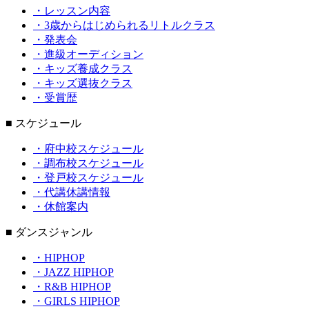
・レッスン内容
・3歳からはじめられるリトルクラス
・発表会
・進級オーディション
・キッズ養成クラス
・キッズ選抜クラス
・受賞歴
■ スケジュール
・府中校スケジュール
・調布校スケジュール
・登戸校スケジュール
・代講休講情報
・休館案内
■ ダンスジャンル
・HIPHOP
・JAZZ HIPHOP
・R&B HIPHOP
・GIRLS HIPHOP