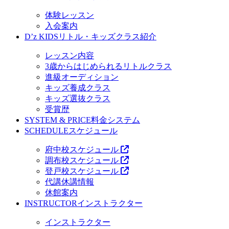
体験レッスン
入会案内
D’z KIDS
リトル・キッズクラス紹介
レッスン内容
3歳からはじめられるリトルクラス
進級オーディション
キッズ養成クラス
キッズ選抜クラス
受賞歴
SYSTEM & PRICE
料金システム
SCHEDULE
スケジュール
府中校スケジュール
調布校スケジュール
登戸校スケジュール
代講休講情報
休館案内
INSTRUCTOR
インストラクター
インストラクター