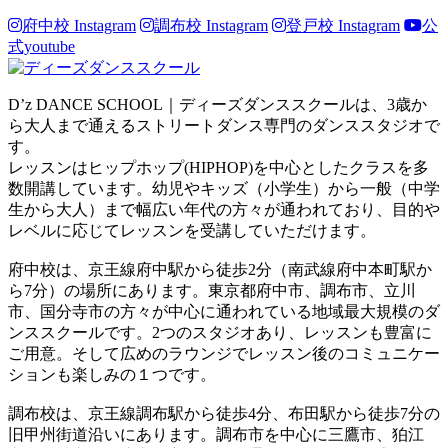
府中校 Instagram
調布校 Instagram
登戸校 Instagram
公
式youtube
D’z DANCE SCHOOL｜ディーズダンススクールは、3歳か
ら大人まで通えるストリートダンス専門のダンススタジオで
す。
レッスンはヒップホップ(HIPHOP)を中心としたクラスを多
数開講しています。幼児やキッズ（小学生）から一般（中学
生から大人）まで幅広い年代の方々が通われており、目的や
レベルに応じてレッスンを受講していただけます。
府中校は、京王線府中駅から徒歩2分（南武線府中本町駅か
ら7分）の場所にあります。東京都府中市、調布市、立川
市、国分寺市の方々が中心に通われている地域最大規模のダ
ンススクールです。2つのスタジオあり、レッスンも豊富に
ご用意。そして広めのラウンジでレッスン後のコミュニケー
ションも楽しみの１つです。
調布校は、京王線調布駅から徒歩4分、布田駅から徒歩7分の
旧甲州街道沿いにあります。調布市を中心に三鷹市、狛江