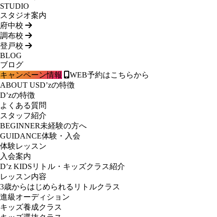
STUDIO
スタジオ案内
府中校
調布校
登戸校
BLOG
ブログ
キャンペーン情報
WEB予約はこちらから
ABOUT US
D’zの特徴
D’zの特徴
よくある質問
スタッフ紹介
BEGINNER
未経験の方へ
GUIDANCE
体験・入会
体験レッスン
入会案内
D’z KIDS
リトル・キッズクラス紹介
レッスン内容
3歳からはじめられるリトルクラス
進級オーディション
キッズ養成クラス