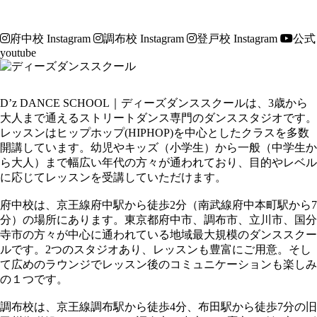
府中校 Instagram
調布校 Instagram
登戸校 Instagram
公式
youtube
D’z DANCE SCHOOL｜ディーズダンススクールは、3歳から
大人まで通えるストリートダンス専門のダンススタジオです。
レッスンはヒップホップ(HIPHOP)を中心としたクラスを多数
開講しています。幼児やキッズ（小学生）から一般（中学生か
ら大人）まで幅広い年代の方々が通われており、目的やレベル
に応じてレッスンを受講していただけます。
府中校は、京王線府中駅から徒歩2分（南武線府中本町駅から7
分）の場所にあります。東京都府中市、調布市、立川市、国分
寺市の方々が中心に通われている地域最大規模のダンススクー
ルです。2つのスタジオあり、レッスンも豊富にご用意。そし
て広めのラウンジでレッスン後のコミュニケーションも楽しみ
の１つです。
調布校は、京王線調布駅から徒歩4分、布田駅から徒歩7分の旧