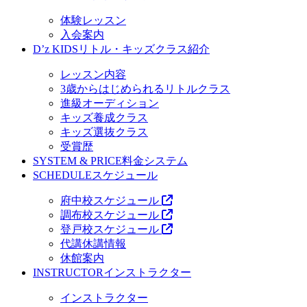
体験レッスン
入会案内
D’z KIDS
リトル・キッズクラス紹介
レッスン内容
3歳からはじめられるリトルクラス
進級オーディション
キッズ養成クラス
キッズ選抜クラス
受賞歴
SYSTEM & PRICE
料金システム
SCHEDULE
スケジュール
府中校スケジュール
調布校スケジュール
登戸校スケジュール
代講休講情報
休館案内
INSTRUCTOR
インストラクター
インストラクター