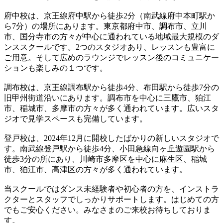
府中校は、京王線府中駅から徒歩2分（南武線府中本町駅か
ら7分）の場所にあります。東京都府中市、調布市、立川
市、国分寺市の方々が中心に通われている地域最大規模のダ
ンススクールです。2つのスタジオあり、レッスンも豊富に
ご用意。そして広めのラウンジでレッスン後のコミュニケー
ションも楽しみの１つです。
調布校は、京王線調布駅から徒歩4分、布田駅から徒歩7分の
旧甲州街道沿いにあります。調布市を中心に三鷹市、狛江
市、稲城市、多摩市の方々が多く通われています。広いスタ
ジオで見学スペースも完備しています。
登戸校は、2024年12月に開校したばかりの新しいスタジオで
す。南武線登戸駅から徒歩4分、小田急線向ヶ丘遊園駅から
徒歩3分の所にあり、川崎市多摩区を中心に麻生区、稲城
市、狛江市、高津区の方々が多く通われています。
当スクールではダンス未経験者や初心者の方を、インストラ
クターとスタッフでしっかりサポートします。はじめての方
でもご安心ください。みなさまのご来校お待ちしておりま
す。