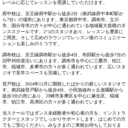
レベルに応じてレッスンを受講していただけます。
府中校は、京王線府中駅から徒歩2分（南武線府中本町駅か
ら7分）の場所にあります。東京都府中市、調布市、立川
市、国分寺市の方々が中心に通われている地域最大規模のダ
ンススクールです。2つのスタジオあり、レッスンも豊富に
ご用意。そして広めのラウンジでレッスン後のコミュニケー
ションも楽しみの１つです。
調布校は、京王線調布駅から徒歩4分、布田駅から徒歩7分の
旧甲州街道沿いにあります。調布市を中心に三鷹市、狛江
市、稲城市、多摩市の方々が多く通われています。広いスタ
ジオで見学スペースも完備しています。
登戸校は、2024年12月に開校したばかりの新しいスタジオで
す。南武線登戸駅から徒歩4分、小田急線向ヶ丘遊園駅から
徒歩3分の所にあり、川崎市多摩区を中心に麻生区、稲城
市、狛江市、高津区の方々が多く通われています。
当スクールではダンス未経験者や初心者の方を、インストラ
クターとスタッフでしっかりサポートします。はじめての方
でもご安心ください。みなさまのご来校お待ちしておりま