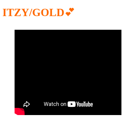
ITZY/GOLD
💕