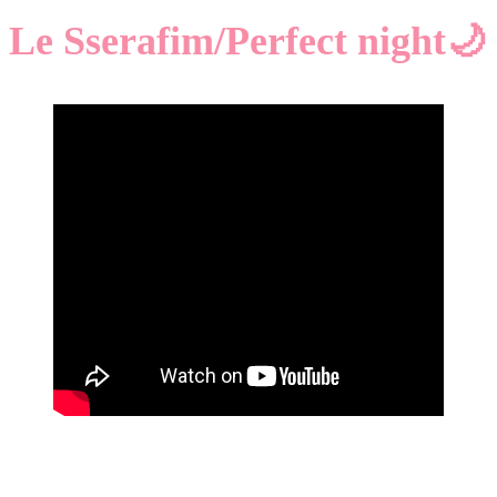
Le Sserafim/Perfect night🌙