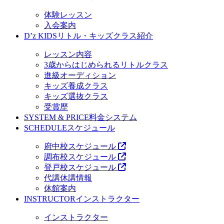
体験レッスン
入会案内
D’z KIDS
リトル・キッズクラス紹介
レッスン内容
3歳からはじめられるリトルクラス
進級オーディション
キッズ養成クラス
キッズ選抜クラス
受賞歴
SYSTEM & PRICE
料金システム
SCHEDULE
スケジュール
府中校スケジュール
調布校スケジュール
登戸校スケジュール
代講休講情報
休館案内
INSTRUCTOR
インストラクター
インストラクター