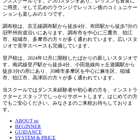
ンススクールです。2つのスタジオあり、レッスンも豊富に
ご用意。そして広めのラウンジでレッスン後のコミュニケー
ションも楽しみの１つです。
調布校は、京王線調布駅から徒歩4分、布田駅から徒歩7分の
旧甲州街道沿いにあります。調布市を中心に三鷹市、狛江
市、稲城市、多摩市の方々が多く通われています。広いスタ
ジオで見学スペースも完備しています。
登戸校は、2024年12月に開校したばかりの新しいスタジオで
す。南武線登戸駅から徒歩4分、小田急線向ヶ丘遊園駅から
徒歩3分の所にあり、川崎市多摩区を中心に麻生区、稲城
市、狛江市、高津区の方々が多く通われています。
当スクールではダンス未経験者や初心者の方を、インストラ
クターとスタッフでしっかりサポートします。はじめての方
でもご安心ください。みなさまのご来校お待ちしておりま
す。
ABOUT us
BEGINNER
GUIDANCE
SYSTEM & PRICE