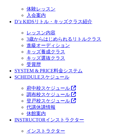
体験レッスン
入会案内
D’z KIDS
リトル・キッズクラス紹介
レッスン内容
3歳からはじめられるリトルクラス
進級オーディション
キッズ養成クラス
キッズ選抜クラス
受賞歴
SYSTEM & PRICE
料金システム
SCHEDULE
スケジュール
府中校スケジュール
調布校スケジュール
登戸校スケジュール
代講休講情報
休館案内
INSTRUCTOR
インストラクター
インストラクター