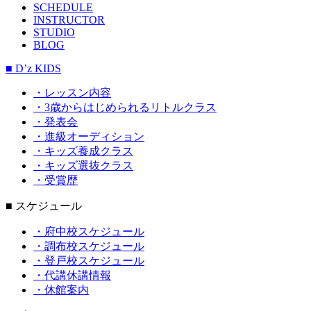
SCHEDULE
INSTRUCTOR
STUDIO
BLOG
■ D’z KIDS
・レッスン内容
・3歳からはじめられるリトルクラス
・発表会
・進級オーディション
・キッズ養成クラス
・キッズ選抜クラス
・受賞歴
■ スケジュール
・府中校スケジュール
・調布校スケジュール
・登戸校スケジュール
・代講休講情報
・休館案内