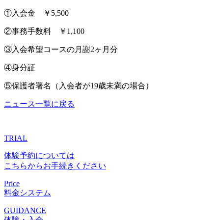
①入会金 ￥5,500
②事務手数料 ￥1,100
③入会希望コースの月謝2ヶ月分
④身分証
⑤保護者署名（入会者が19歳未満の場合）
ニュース一覧に戻る
TRIAL
体験予約については
こちらからお手続きください
Price
料金システム
GUIDANCE
体験・入会