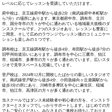
レベルに応じてレッスンを受講していただけます。
府中校は、京王線府中駅から徒歩2分（南武線府中本町駅か
ら7分）の場所にあります。東京都府中市、調布市、立川
市、国分寺市の方々が中心に通われている地域最大規模のダ
ンススクールです。2つのスタジオあり、レッスンも豊富に
ご用意。そして広めのラウンジでレッスン後のコミュニケー
ションも楽しみの１つです。
調布校は、京王線調布駅から徒歩4分、布田駅から徒歩7分の
旧甲州街道沿いにあります。調布市を中心に三鷹市、狛江
市、稲城市、多摩市の方々が多く通われています。広いスタ
ジオで見学スペースも完備しています。
登戸校は、2024年12月に開校したばかりの新しいスタジオで
す。南武線登戸駅から徒歩4分、小田急線向ヶ丘遊園駅から
徒歩3分の所にあり、川崎市多摩区を中心に麻生区、稲城
市、狛江市、高津区の方々が多く通われています。
当スクールではダンス未経験者や初心者の方を、インストラ
クターとスタッフでしっかりサポートします。はじめての方
でもご安心ください。みなさまのご来校お待ちしておりま