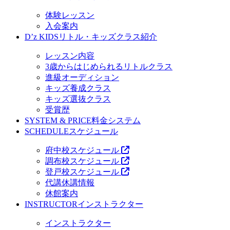
体験レッスン
入会案内
D’z KIDS
リトル・キッズクラス紹介
レッスン内容
3歳からはじめられるリトルクラス
進級オーディション
キッズ養成クラス
キッズ選抜クラス
受賞歴
SYSTEM & PRICE
料金システム
SCHEDULE
スケジュール
府中校スケジュール
調布校スケジュール
登戸校スケジュール
代講休講情報
休館案内
INSTRUCTOR
インストラクター
インストラクター