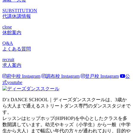
SUBSTITUTION
代講休講情報
close
休館案内
Q&A
よくある質問
recruit
求人案内
府中校 Instagram
調布校 Instagram
登戸校 Instagram
公
式youtube
D’z DANCE SCHOOL｜ディーズダンススクールは、3歳か
ら大人まで通えるストリートダンス専門のダンススタジオで
す。
レッスンはヒップホップ(HIPHOP)を中心としたクラスを多
数開講しています。幼児やキッズ（小学生）から一般（中学
生から大人）まで幅広い年代の方々が通われており、目的や