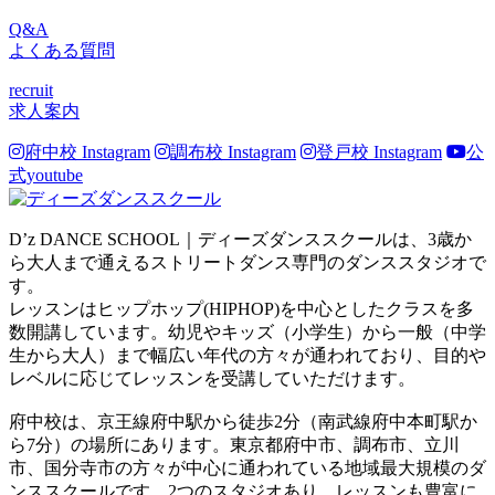
Q&A
よくある質問
recruit
求人案内
府中校 Instagram
調布校 Instagram
登戸校 Instagram
公
式youtube
D’z DANCE SCHOOL｜ディーズダンススクールは、3歳か
ら大人まで通えるストリートダンス専門のダンススタジオで
す。
レッスンはヒップホップ(HIPHOP)を中心としたクラスを多
数開講しています。幼児やキッズ（小学生）から一般（中学
生から大人）まで幅広い年代の方々が通われており、目的や
レベルに応じてレッスンを受講していただけます。
府中校は、京王線府中駅から徒歩2分（南武線府中本町駅か
ら7分）の場所にあります。東京都府中市、調布市、立川
市、国分寺市の方々が中心に通われている地域最大規模のダ
ンススクールです。2つのスタジオあり、レッスンも豊富に