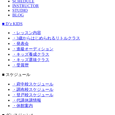
SCHEDULE
INSTRUCTOR
STUDIO
BLOG
■ D’z KIDS
・レッスン内容
・3歳からはじめられるリトルクラス
・発表会
・進級オーディション
・キッズ養成クラス
・キッズ選抜クラス
・受賞歴
■ スケジュール
・府中校スケジュール
・調布校スケジュール
・登戸校スケジュール
・代講休講情報
・休館案内