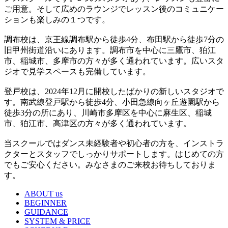
ご用意。そして広めのラウンジでレッスン後のコミュニケー
ションも楽しみの１つです。
調布校は、京王線調布駅から徒歩4分、布田駅から徒歩7分の
旧甲州街道沿いにあります。調布市を中心に三鷹市、狛江
市、稲城市、多摩市の方々が多く通われています。広いスタ
ジオで見学スペースも完備しています。
登戸校は、2024年12月に開校したばかりの新しいスタジオで
す。南武線登戸駅から徒歩4分、小田急線向ヶ丘遊園駅から
徒歩3分の所にあり、川崎市多摩区を中心に麻生区、稲城
市、狛江市、高津区の方々が多く通われています。
当スクールではダンス未経験者や初心者の方を、インストラ
クターとスタッフでしっかりサポートします。はじめての方
でもご安心ください。みなさまのご来校お待ちしておりま
す。
ABOUT us
BEGINNER
GUIDANCE
SYSTEM & PRICE