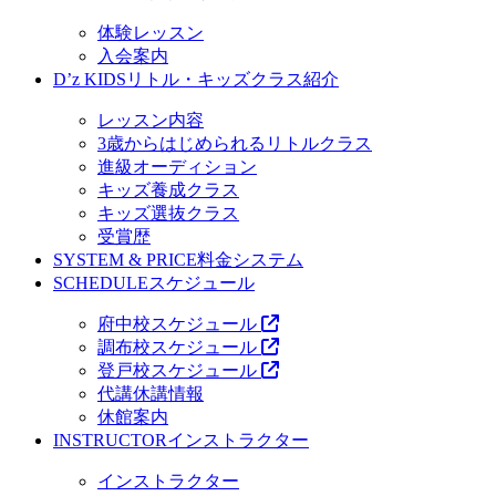
体験レッスン
入会案内
D’z KIDS
リトル・キッズクラス紹介
レッスン内容
3歳からはじめられるリトルクラス
進級オーディション
キッズ養成クラス
キッズ選抜クラス
受賞歴
SYSTEM & PRICE
料金システム
SCHEDULE
スケジュール
府中校スケジュール
調布校スケジュール
登戸校スケジュール
代講休講情報
休館案内
INSTRUCTOR
インストラクター
インストラクター