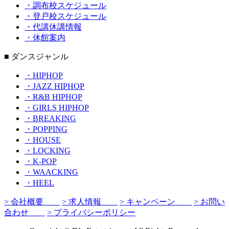
・調布校スケジュール
・登戸校スケジュール
・代講休講情報
・休館案内
■ ダンスジャンル
・HIPHOP
・JAZZ HIPHOP
・R&B HIPHOP
・GIRLS HIPHOP
・BREAKING
・POPPING
・HOUSE
・LOCKING
・K-POP
・WAACKING
・HEEL
> 会社概要
> 求人情報
> キャンペーン
> お問い
合わせ
> プライバシーポリシー