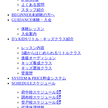
よくある質問
スタッフ紹介
BEGINNER
未経験の方へ
GUIDANCE
体験・入会
体験レッスン
入会案内
D’z KIDS
リトル・キッズクラス紹介
レッスン内容
3歳からはじめられるリトルクラス
進級オーディション
キッズ養成クラス
キッズ選抜クラス
受賞歴
SYSTEM & PRICE
料金システム
SCHEDULE
スケジュール
府中校スケジュール
調布校スケジュール
登戸校スケジュール
代講休講情報