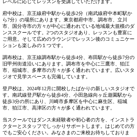
レベルに応じてレッスンを受講していただけます。
府中校は、京王線府中駅から徒歩2分（南武線府中本町駅か
ら7分）の場所にあります。東京都府中市、調布市、立川
市、国分寺市の方々が中心に通われている地域最大規模のダ
ンススクールです。2つのスタジオあり、レッスンも豊富に
ご用意。そして広めのラウンジでレッスン後のコミュニケー
ションも楽しみの１つです。
調布校は、京王線調布駅から徒歩4分、布田駅から徒歩7分の
旧甲州街道沿いにあります。調布市を中心に三鷹市、狛江
市、稲城市、多摩市の方々が多く通われています。広いスタ
ジオで見学スペースも完備しています。
登戸校は、2024年12月に開校したばかりの新しいスタジオで
す。南武線登戸駅から徒歩4分、小田急線向ヶ丘遊園駅から
徒歩3分の所にあり、川崎市多摩区を中心に麻生区、稲城
市、狛江市、高津区の方々が多く通われています。
当スクールではダンス未経験者や初心者の方を、インストラ
クターとスタッフでしっかりサポートします。はじめての方
でもご安心ください。みなさまのご来校お待ちしておりま