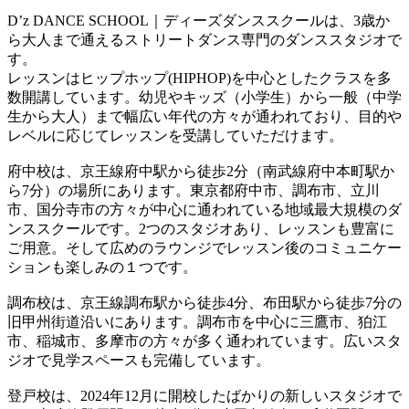
D’z DANCE SCHOOL｜ディーズダンススクールは、3歳か
ら大人まで通えるストリートダンス専門のダンススタジオで
す。
レッスンはヒップホップ(HIPHOP)を中心としたクラスを多
数開講しています。幼児やキッズ（小学生）から一般（中学
生から大人）まで幅広い年代の方々が通われており、目的や
レベルに応じてレッスンを受講していただけます。
府中校は、京王線府中駅から徒歩2分（南武線府中本町駅か
ら7分）の場所にあります。東京都府中市、調布市、立川
市、国分寺市の方々が中心に通われている地域最大規模のダ
ンススクールです。2つのスタジオあり、レッスンも豊富に
ご用意。そして広めのラウンジでレッスン後のコミュニケー
ションも楽しみの１つです。
調布校は、京王線調布駅から徒歩4分、布田駅から徒歩7分の
旧甲州街道沿いにあります。調布市を中心に三鷹市、狛江
市、稲城市、多摩市の方々が多く通われています。広いスタ
ジオで見学スペースも完備しています。
登戸校は、2024年12月に開校したばかりの新しいスタジオで