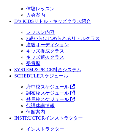
体験レッスン
入会案内
D’z KIDS
リトル・キッズクラス紹介
レッスン内容
3歳からはじめられるリトルクラス
進級オーディション
キッズ養成クラス
キッズ選抜クラス
受賞歴
SYSTEM & PRICE
料金システム
SCHEDULE
スケジュール
府中校スケジュール
調布校スケジュール
登戸校スケジュール
代講休講情報
休館案内
INSTRUCTOR
インストラクター
インストラクター