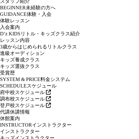
スタッフ紹介
BEGINNER
未経験の方へ
GUIDANCE
体験・入会
体験レッスン
入会案内
D’z KIDS
リトル・キッズクラス紹介
レッスン内容
3歳からはじめられるリトルクラス
進級オーディション
キッズ養成クラス
キッズ選抜クラス
受賞歴
SYSTEM & PRICE
料金システム
SCHEDULE
スケジュール
府中校スケジュール
調布校スケジュール
登戸校スケジュール
代講休講情報
休館案内
INSTRUCTOR
インストラクター
インストラクター
キッズインストラクター