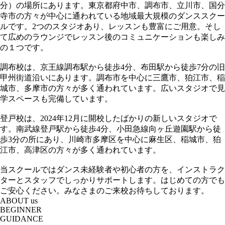
分）の場所にあります。東京都府中市、調布市、立川市、国分
寺市の方々が中心に通われている地域最大規模のダンススクー
ルです。2つのスタジオあり、レッスンも豊富にご用意。そし
て広めのラウンジでレッスン後のコミュニケーションも楽しみ
の１つです。
調布校は、京王線調布駅から徒歩4分、布田駅から徒歩7分の旧
甲州街道沿いにあります。調布市を中心に三鷹市、狛江市、稲
城市、多摩市の方々が多く通われています。広いスタジオで見
学スペースも完備しています。
登戸校は、2024年12月に開校したばかりの新しいスタジオで
す。南武線登戸駅から徒歩4分、小田急線向ヶ丘遊園駅から徒
歩3分の所にあり、川崎市多摩区を中心に麻生区、稲城市、狛
江市、高津区の方々が多く通われています。
当スクールではダンス未経験者や初心者の方を、インストラク
ターとスタッフでしっかりサポートします。はじめての方でも
ご安心ください。みなさまのご来校お待ちしております。
ABOUT us
BEGINNER
GUIDANCE