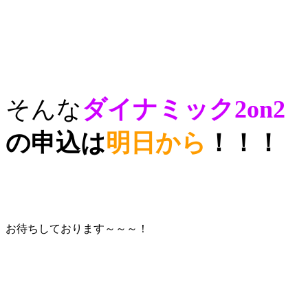
そんな
ダイナミック2on2
の申込は
明日から
！！！
お待ちしております～～～！