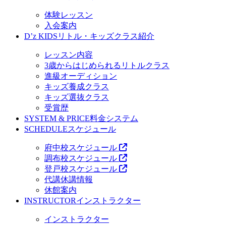
体験レッスン
入会案内
D’z KIDS
リトル・キッズクラス紹介
レッスン内容
3歳からはじめられるリトルクラス
進級オーディション
キッズ養成クラス
キッズ選抜クラス
受賞歴
SYSTEM & PRICE
料金システム
SCHEDULE
スケジュール
府中校スケジュール
調布校スケジュール
登戸校スケジュール
代講休講情報
休館案内
INSTRUCTOR
インストラクター
インストラクター