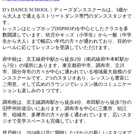
D’z DANCE SCHOOL｜ディーズダンススクールは、3歳か
ら大人まで通えるストリートダンス専門のダンススタジオで
す。
レッスンはヒップホップ(HIPHOP)を中心としたクラスを多
数開講しています。幼児やキッズ（小学生）から一般（中学
生から大人）まで幅広い年代の方々が通われており、目的や
レベルに応じてレッスンを受講していただけます。
府中校は、京王線府中駅から徒歩2分（南武線府中本町駅か
ら7分）の場所にあります。東京都府中市、調布市、立川
市、国分寺市の方々が中心に通われている地域最大規模のダ
ンススクールです。2つのスタジオあり、レッスンも豊富に
ご用意。そして広めのラウンジでレッスン後のコミュニケー
ションも楽しみの１つです。
調布校は、京王線調布駅から徒歩4分、布田駅から徒歩7分の
旧甲州街道沿いにあります。調布市を中心に三鷹市、狛江
市、稲城市、多摩市の方々が多く通われています。広いスタ
ジオで見学スペースも完備しています。
登戸校は、2024年12月に開校したばかりの新しいスタジオで