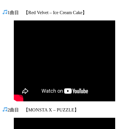
1曲目 【Red Velvet – Ice Cream Cake】
2曲目 【MONSTA X – PUZZLE】