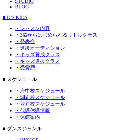
STUDIO
BLOG
■ D’z KIDS
・レッスン内容
・3歳からはじめられるリトルクラス
・発表会
・進級オーディション
・キッズ養成クラス
・キッズ選抜クラス
・受賞歴
■ スケジュール
・府中校スケジュール
・調布校スケジュール
・登戸校スケジュール
・代講休講情報
・休館案内
■ ダンスジャンル