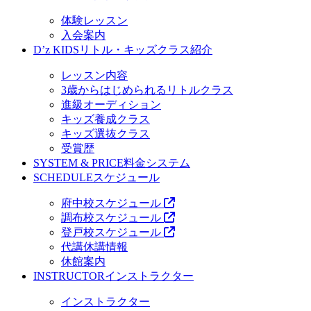
体験レッスン
入会案内
D’z KIDS
リトル・キッズクラス紹介
レッスン内容
3歳からはじめられるリトルクラス
進級オーディション
キッズ養成クラス
キッズ選抜クラス
受賞歴
SYSTEM & PRICE
料金システム
SCHEDULE
スケジュール
府中校スケジュール
調布校スケジュール
登戸校スケジュール
代講休講情報
休館案内
INSTRUCTOR
インストラクター
インストラクター