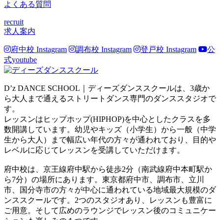
よくある質問
recruit
求人案内
府中校 Instagram
調布校 Instagram
登戸校 Instagram
公
式youtube
D’z DANCE SCHOOL｜ディーズダンススクールは、3歳か
ら大人まで通えるストリートダンス専門のダンススタジオで
す。
レッスンはヒップホップ(HIPHOP)を中心としたクラスを多
数開講しています。幼児やキッズ（小学生）から一般（中学
生から大人）まで幅広い年代の方々が通われており、目的や
レベルに応じてレッスンを受講していただけます。
府中校は、京王線府中駅から徒歩2分（南武線府中本町駅か
ら7分）の場所にあります。東京都府中市、調布市、立川
市、国分寺市の方々が中心に通われている地域最大規模のダ
ンススクールです。2つのスタジオあり、レッスンも豊富に
ご用意。そして広めのラウンジでレッスン後のコミュニケー