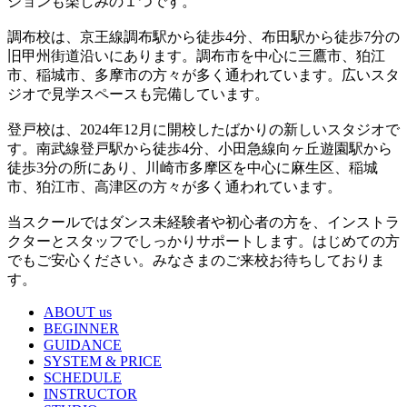
ションも楽しみの１つです。
調布校は、京王線調布駅から徒歩4分、布田駅から徒歩7分の
旧甲州街道沿いにあります。調布市を中心に三鷹市、狛江
市、稲城市、多摩市の方々が多く通われています。広いスタ
ジオで見学スペースも完備しています。
登戸校は、2024年12月に開校したばかりの新しいスタジオで
す。南武線登戸駅から徒歩4分、小田急線向ヶ丘遊園駅から
徒歩3分の所にあり、川崎市多摩区を中心に麻生区、稲城
市、狛江市、高津区の方々が多く通われています。
当スクールではダンス未経験者や初心者の方を、インストラ
クターとスタッフでしっかりサポートします。はじめての方
でもご安心ください。みなさまのご来校お待ちしておりま
す。
ABOUT us
BEGINNER
GUIDANCE
SYSTEM & PRICE
SCHEDULE
INSTRUCTOR