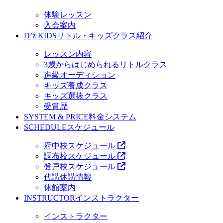
体験レッスン
入会案内
D’z KIDS
リトル・キッズクラス紹介
レッスン内容
3歳からはじめられるリトルクラス
進級オーディション
キッズ養成クラス
キッズ選抜クラス
受賞歴
SYSTEM & PRICE
料金システム
SCHEDULE
スケジュール
府中校スケジュール
調布校スケジュール
登戸校スケジュール
代講休講情報
休館案内
INSTRUCTOR
インストラクター
インストラクター