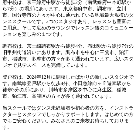
府中校は、京王線府中駅から徒歩2分（南武線府中本町駅か
ら7分）の場所にあります。東京都府中市、調布市、立川
市、国分寺市の方々が中心に通われている地域最大規模のダ
ンススクールです。2つのスタジオあり、レッスンも豊富に
ご用意。そして広めのラウンジでレッスン後のコミュニケー
ションも楽しみの１つです。
調布校は、京王線調布駅から徒歩4分、布田駅から徒歩7分の
旧甲州街道沿いにあります。調布市を中心に三鷹市、狛江
市、稲城市、多摩市の方々が多く通われています。広いスタ
ジオで見学スペースも完備しています。
登戸校は、2024年12月に開校したばかりの新しいスタジオで
す。南武線登戸駅から徒歩4分、小田急線向ヶ丘遊園駅から
徒歩3分の所にあり、川崎市多摩区を中心に麻生区、稲城
市、狛江市、高津区の方々が多く通われています。
当スクールではダンス未経験者や初心者の方を、インストラ
クターとスタッフでしっかりサポートします。はじめての方
でもご安心ください。みなさまのご来校お待ちしておりま
す。