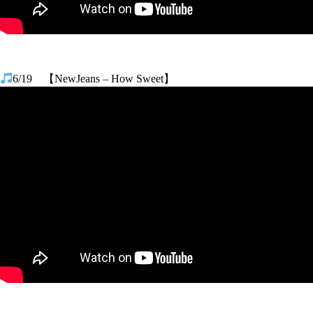
6/19 【NewJeans – How Sweet】