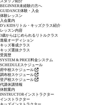
スタッフ紹介
BEGINNER
未経験の方へ
GUIDANCE
体験・入会
体験レッスン
入会案内
D’z KIDS
リトル・キッズクラス紹介
レッスン内容
3歳からはじめられるリトルクラス
進級オーディション
キッズ養成クラス
キッズ選抜クラス
受賞歴
SYSTEM & PRICE
料金システム
SCHEDULE
スケジュール
府中校スケジュール
調布校スケジュール
登戸校スケジュール
代講休講情報
休館案内
INSTRUCTOR
インストラクター
インストラクター
キッズインストラクター