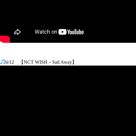
6/12 【NCT WISH – Sail Away】