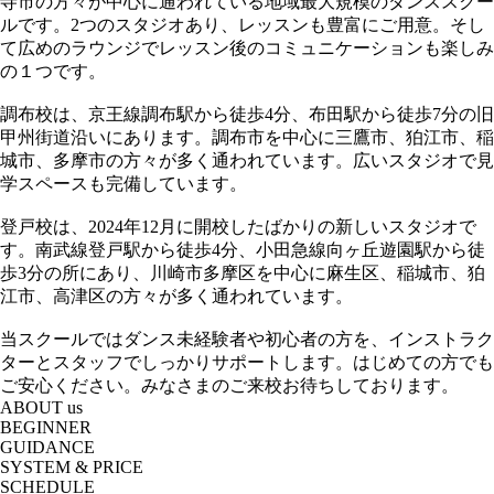
寺市の方々が中心に通われている地域最大規模のダンススクー
ルです。2つのスタジオあり、レッスンも豊富にご用意。そし
て広めのラウンジでレッスン後のコミュニケーションも楽しみ
の１つです。
調布校は、京王線調布駅から徒歩4分、布田駅から徒歩7分の旧
甲州街道沿いにあります。調布市を中心に三鷹市、狛江市、稲
城市、多摩市の方々が多く通われています。広いスタジオで見
学スペースも完備しています。
登戸校は、2024年12月に開校したばかりの新しいスタジオで
す。南武線登戸駅から徒歩4分、小田急線向ヶ丘遊園駅から徒
歩3分の所にあり、川崎市多摩区を中心に麻生区、稲城市、狛
江市、高津区の方々が多く通われています。
当スクールではダンス未経験者や初心者の方を、インストラク
ターとスタッフでしっかりサポートします。はじめての方でも
ご安心ください。みなさまのご来校お待ちしております。
ABOUT us
BEGINNER
GUIDANCE
SYSTEM & PRICE
SCHEDULE