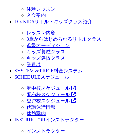
体験レッスン
入会案内
D’z KIDS
リトル・キッズクラス紹介
レッスン内容
3歳からはじめられるリトルクラス
進級オーディション
キッズ養成クラス
キッズ選抜クラス
受賞歴
SYSTEM & PRICE
料金システム
SCHEDULE
スケジュール
府中校スケジュール
調布校スケジュール
登戸校スケジュール
代講休講情報
休館案内
INSTRUCTOR
インストラクター
インストラクター