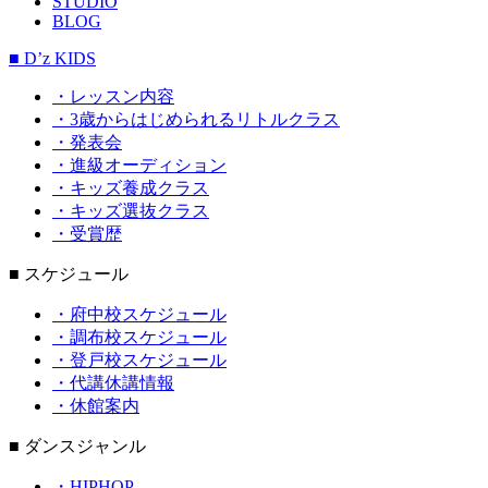
STUDIO
BLOG
■ D’z KIDS
・レッスン内容
・3歳からはじめられるリトルクラス
・発表会
・進級オーディション
・キッズ養成クラス
・キッズ選抜クラス
・受賞歴
■ スケジュール
・府中校スケジュール
・調布校スケジュール
・登戸校スケジュール
・代講休講情報
・休館案内
■ ダンスジャンル
・HIPHOP