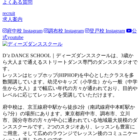
よくある質問
recruit
求人案内
府中校 Instagram
調布校 Instagram
登戸校 Instagram
公
式youtube
D’z DANCE SCHOOL｜ディーズダンススクールは、3歳か
ら大人まで通えるストリートダンス専門のダンススタジオで
す。
レッスンはヒップホップ(HIPHOP)を中心としたクラスを多
数開講しています。幼児やキッズ（小学生）から一般（中学
生から大人）まで幅広い年代の方々が通われており、目的や
レベルに応じてレッスンを受講していただけます。
府中校は、京王線府中駅から徒歩2分（南武線府中本町駅か
ら7分）の場所にあります。東京都府中市、調布市、立川
市、国分寺市の方々が中心に通われている地域最大規模のダ
ンススクールです。2つのスタジオあり、レッスンも豊富に
ご用意。そして広めのラウンジでレッスン後のコミュニケー
ションも楽しみの１つです。