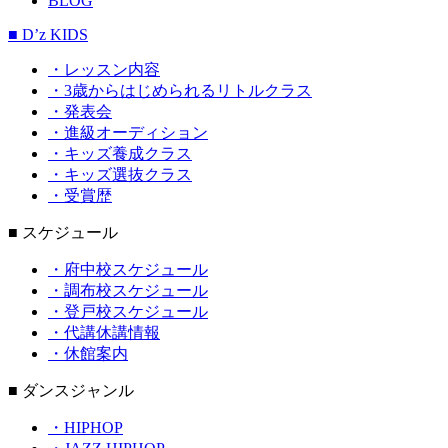
BLOG
■ D’z KIDS
・レッスン内容
・3歳からはじめられるリトルクラス
・発表会
・進級オーディション
・キッズ養成クラス
・キッズ選抜クラス
・受賞歴
■ スケジュール
・府中校スケジュール
・調布校スケジュール
・登戸校スケジュール
・代講休講情報
・休館案内
■ ダンスジャンル
・HIPHOP