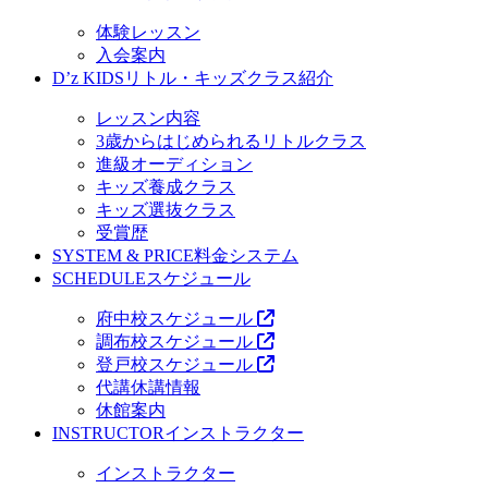
体験レッスン
入会案内
D’z KIDS
リトル・キッズクラス紹介
レッスン内容
3歳からはじめられるリトルクラス
進級オーディション
キッズ養成クラス
キッズ選抜クラス
受賞歴
SYSTEM & PRICE
料金システム
SCHEDULE
スケジュール
府中校スケジュール
調布校スケジュール
登戸校スケジュール
代講休講情報
休館案内
INSTRUCTOR
インストラクター
インストラクター