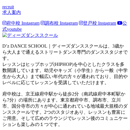
recruit
求人案内
府中校 Instagram
調布校 Instagram
登戸校 Instagram
公
式youtube
D’z DANCE SCHOOL｜ディーズダンススクールは、3歳か
ら大人まで通えるストリートダンス専門のダンススタジオで
す。
レッスンはヒップホップ(HIPHOP)を中心としたクラスを多
数開講しています。幼児やキッズ（小学生）から一般（中学
生から大人）まで幅広い年代の方々が通われており、目的や
レベルに応じてレッスンを受講していただけます。
府中校は、京王線府中駅から徒歩2分（南武線府中本町駅か
ら7分）の場所にあります。東京都府中市、調布市、立川
市、国分寺市の方々が中心に通われている地域最大規模のダ
ンススクールです。2つのスタジオあり、レッスンも豊富に
ご用意。そして広めのラウンジでレッスン後のコミュニケー
ションも楽しみの１つです。