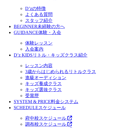
D’zの特徴
よくある質問
スタッフ紹介
BEGINNER
未経験の方へ
GUIDANCE
体験・入会
体験レッスン
入会案内
D’z KIDS
リトル・キッズクラス紹介
レッスン内容
3歳からはじめられるリトルクラス
進級オーディション
キッズ養成クラス
キッズ選抜クラス
受賞歴
SYSTEM & PRICE
料金システム
SCHEDULE
スケジュール
府中校スケジュール
調布校スケジュール