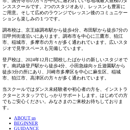
市、国分寺市の方々が中心に通われている地域最大規模のダ
ンススクールです。2つのスタジオあり、レッスンも豊富に
ご用意。そして広めのラウンジでレッスン後のコミュニケー
ションも楽しみの１つです。
調布校は、京王線調布駅から徒歩4分、布田駅から徒歩7分の
旧甲州街道沿いにあります。調布市を中心に三鷹市、狛江
市、稲城市、多摩市の方々が多く通われています。広いスタ
ジオで見学スペースも完備しています。
登戸校は、2024年12月に開校したばかりの新しいスタジオで
す。南武線登戸駅から徒歩4分、小田急線向ヶ丘遊園駅から
徒歩3分の所にあり、川崎市多摩区を中心に麻生区、稲城
市、狛江市、高津区の方々が多く通われています。
当スクールではダンス未経験者や初心者の方を、インストラ
クターとスタッフでしっかりサポートします。はじめての方
でもご安心ください。みなさまのご来校お待ちしておりま
す。
ABOUT us
BEGINNER
GUIDANCE