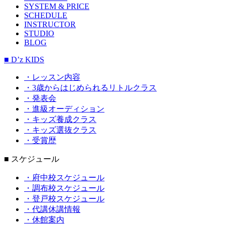
SYSTEM & PRICE
SCHEDULE
INSTRUCTOR
STUDIO
BLOG
■ D’z KIDS
・レッスン内容
・3歳からはじめられるリトルクラス
・発表会
・進級オーディション
・キッズ養成クラス
・キッズ選抜クラス
・受賞歴
■ スケジュール
・府中校スケジュール
・調布校スケジュール
・登戸校スケジュール
・代講休講情報
・休館案内