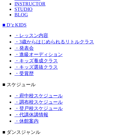
INSTRUCTOR
STUDIO
BLOG
■ D’z KIDS
・レッスン内容
・3歳からはじめられるリトルクラス
・発表会
・進級オーディション
・キッズ養成クラス
・キッズ選抜クラス
・受賞歴
■ スケジュール
・府中校スケジュール
・調布校スケジュール
・登戸校スケジュール
・代講休講情報
・休館案内
■ ダンスジャンル