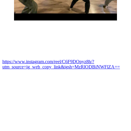
https://www.instagram.com/reel/C6F9DOpyz8h/?
utm_source=ig_web_copy_link&igsh=MzRlODBiNWFlZA==