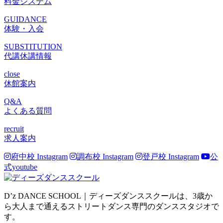
料金システム
GUIDANCE
体験・入会
SUBSTITUTION
代講休講情報
close
休館案内
Q&A
よくある質問
recruit
求人案内
府中校 Instagram
調布校 Instagram
登戸校 Instagram
公
式youtube
D’z DANCE SCHOOL｜ディーズダンススクールは、3歳か
ら大人まで通えるストリートダンス専門のダンススタジオで
す。