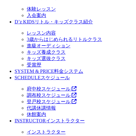
体験レッスン
入会案内
D’z KIDS
リトル・キッズクラス紹介
レッスン内容
3歳からはじめられるリトルクラス
進級オーディション
キッズ養成クラス
キッズ選抜クラス
受賞歴
SYSTEM & PRICE
料金システム
SCHEDULE
スケジュール
府中校スケジュール
調布校スケジュール
登戸校スケジュール
代講休講情報
休館案内
INSTRUCTOR
インストラクター
インストラクター