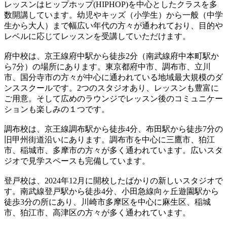
レッスンはヒップホップ(HIPHOP)を中心としたクラスを多
数開講しています。幼児やキッズ（小学生）から一般（中学
生から大人）まで幅広い年代の方々が通われており、目的や
レベルに応じてレッスンを受講していただけます。
府中校は、京王線府中駅から徒歩2分（南武線府中本町駅か
ら7分）の場所にあります。東京都府中市、調布市、立川
市、国分寺市の方々が中心に通われている地域最大規模のダ
ンススクールです。2つのスタジオあり、レッスンも豊富に
ご用意。そして広めのラウンジでレッスン後のコミュニケー
ションも楽しみの１つです。
調布校は、京王線調布駅から徒歩4分、布田駅から徒歩7分の
旧甲州街道沿いにあります。調布市を中心に三鷹市、狛江
市、稲城市、多摩市の方々が多く通われています。広いスタ
ジオで見学スペースも完備しています。
登戸校は、2024年12月に開校したばかりの新しいスタジオで
す。南武線登戸駅から徒歩4分、小田急線向ヶ丘遊園駅から
徒歩3分の所にあり、川崎市多摩区を中心に麻生区、稲城
市、狛江市、高津区の方々が多く通われています。