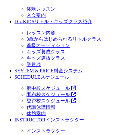
体験レッスン
入会案内
D’z KIDS
リトル・キッズクラス紹介
レッスン内容
3歳からはじめられるリトルクラス
進級オーディション
キッズ養成クラス
キッズ選抜クラス
受賞歴
SYSTEM & PRICE
料金システム
SCHEDULE
スケジュール
府中校スケジュール
調布校スケジュール
登戸校スケジュール
代講休講情報
休館案内
INSTRUCTOR
インストラクター
インストラクター