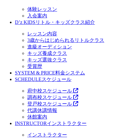
体験レッスン
入会案内
D’z KIDS
リトル・キッズクラス紹介
レッスン内容
3歳からはじめられるリトルクラス
進級オーディション
キッズ養成クラス
キッズ選抜クラス
受賞歴
SYSTEM & PRICE
料金システム
SCHEDULE
スケジュール
府中校スケジュール
調布校スケジュール
登戸校スケジュール
代講休講情報
休館案内
INSTRUCTOR
インストラクター
インストラクター