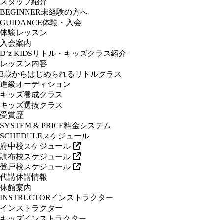
スタッフ紹介
BEGINNER
未経験の方へ
GUIDANCE
体験・入会
体験レッスン
入会案内
D’z KIDS
リトル・キッズクラス紹介
レッスン内容
3歳からはじめられるリトルクラス
進級オーディション
キッズ養成クラス
キッズ選抜クラス
受賞歴
SYSTEM & PRICE
料金システム
SCHEDULE
スケジュール
府中校スケジュール
調布校スケジュール
登戸校スケジュール
代講休講情報
休館案内
INSTRUCTOR
インストラクター
インストラクター
キッズインストラクター