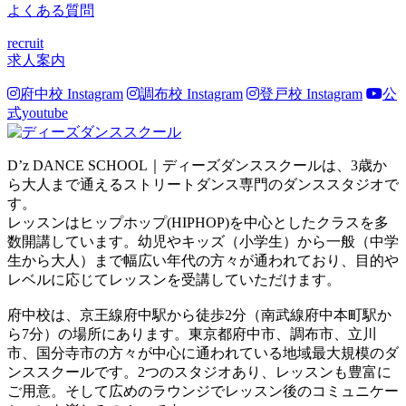
よくある質問
recruit
求人案内
府中校 Instagram
調布校 Instagram
登戸校 Instagram
公
式youtube
D’z DANCE SCHOOL｜ディーズダンススクールは、3歳か
ら大人まで通えるストリートダンス専門のダンススタジオで
す。
レッスンはヒップホップ(HIPHOP)を中心としたクラスを多
数開講しています。幼児やキッズ（小学生）から一般（中学
生から大人）まで幅広い年代の方々が通われており、目的や
レベルに応じてレッスンを受講していただけます。
府中校は、京王線府中駅から徒歩2分（南武線府中本町駅か
ら7分）の場所にあります。東京都府中市、調布市、立川
市、国分寺市の方々が中心に通われている地域最大規模のダ
ンススクールです。2つのスタジオあり、レッスンも豊富に
ご用意。そして広めのラウンジでレッスン後のコミュニケー