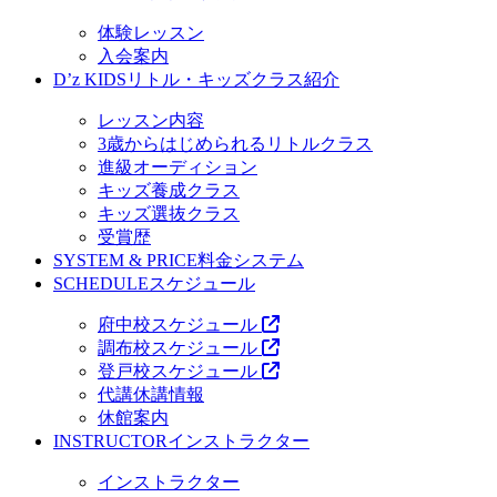
体験レッスン
入会案内
D’z KIDS
リトル・キッズクラス紹介
レッスン内容
3歳からはじめられるリトルクラス
進級オーディション
キッズ養成クラス
キッズ選抜クラス
受賞歴
SYSTEM & PRICE
料金システム
SCHEDULE
スケジュール
府中校スケジュール
調布校スケジュール
登戸校スケジュール
代講休講情報
休館案内
INSTRUCTOR
インストラクター
インストラクター