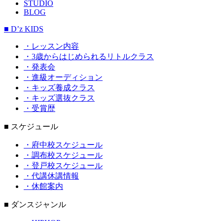
STUDIO
BLOG
■ D’z KIDS
・レッスン内容
・3歳からはじめられるリトルクラス
・発表会
・進級オーディション
・キッズ養成クラス
・キッズ選抜クラス
・受賞歴
■ スケジュール
・府中校スケジュール
・調布校スケジュール
・登戸校スケジュール
・代講休講情報
・休館案内
■ ダンスジャンル