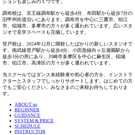
ションも楽しみの１つです。
調布校は、京王線調布駅から徒歩4分、布田駅から徒歩7分の
旧甲州街道沿いにあります。調布市を中心に三鷹市、狛江
市、稲城市、多摩市の方々が多く通われています。広いスタ
ジオで見学スペースも完備しています。
登戸校は、2024年12月に開校したばかりの新しいスタジオで
す。南武線登戸駅から徒歩4分、小田急線向ヶ丘遊園駅から
徒歩3分の所にあり、川崎市多摩区を中心に麻生区、稲城
市、狛江市、高津区の方々が多く通われています。
当スクールではダンス未経験者や初心者の方を、インストラ
クターとスタッフでしっかりサポートします。はじめての方
でもご安心ください。みなさまのご来校お待ちしておりま
す。
ABOUT us
BEGINNER
GUIDANCE
SYSTEM & PRICE
SCHEDULE
INSTRUCTOR