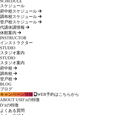
SCHEDULE
スケジュール
府中校スケジュール
調布校スケジュール
登戸校スケジュール
代講休講情報
休館案内
INSTRUCTOR
インストラクター
STUDIO
スタジオ案内
STUDIO
スタジオ案内
府中校
調布校
登戸校
BLOG
ブログ
キャンペーン情報
WEB予約はこちらから
ABOUT US
D’zの特徴
D’zの特徴
よくある質問