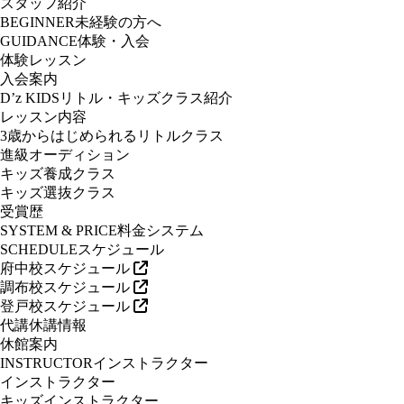
スタッフ紹介
BEGINNER
未経験の方へ
GUIDANCE
体験・入会
体験レッスン
入会案内
D’z KIDS
リトル・キッズクラス紹介
レッスン内容
3歳からはじめられるリトルクラス
進級オーディション
キッズ養成クラス
キッズ選抜クラス
受賞歴
SYSTEM & PRICE
料金システム
SCHEDULE
スケジュール
府中校スケジュール
調布校スケジュール
登戸校スケジュール
代講休講情報
休館案内
INSTRUCTOR
インストラクター
インストラクター
キッズインストラクター