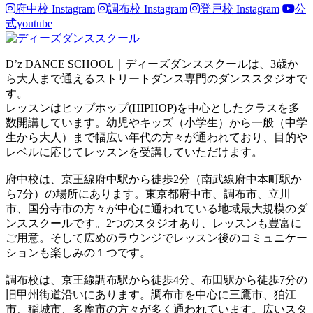
府中校 Instagram
調布校 Instagram
登戸校 Instagram
公
式youtube
D’z DANCE SCHOOL｜ディーズダンススクールは、3歳か
ら大人まで通えるストリートダンス専門のダンススタジオで
す。
レッスンはヒップホップ(HIPHOP)を中心としたクラスを多
数開講しています。幼児やキッズ（小学生）から一般（中学
生から大人）まで幅広い年代の方々が通われており、目的や
レベルに応じてレッスンを受講していただけます。
府中校は、京王線府中駅から徒歩2分（南武線府中本町駅か
ら7分）の場所にあります。東京都府中市、調布市、立川
市、国分寺市の方々が中心に通われている地域最大規模のダ
ンススクールです。2つのスタジオあり、レッスンも豊富に
ご用意。そして広めのラウンジでレッスン後のコミュニケー
ションも楽しみの１つです。
調布校は、京王線調布駅から徒歩4分、布田駅から徒歩7分の
旧甲州街道沿いにあります。調布市を中心に三鷹市、狛江
市、稲城市、多摩市の方々が多く通われています。広いスタ