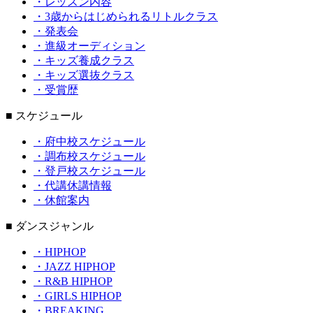
・レッスン内容
・3歳からはじめられるリトルクラス
・発表会
・進級オーディション
・キッズ養成クラス
・キッズ選抜クラス
・受賞歴
■ スケジュール
・府中校スケジュール
・調布校スケジュール
・登戸校スケジュール
・代講休講情報
・休館案内
■ ダンスジャンル
・HIPHOP
・JAZZ HIPHOP
・R&B HIPHOP
・GIRLS HIPHOP
・BREAKING