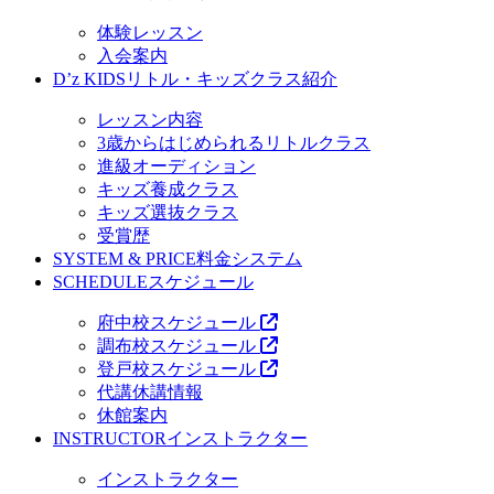
体験レッスン
入会案内
D’z KIDS
リトル・キッズクラス紹介
レッスン内容
3歳からはじめられるリトルクラス
進級オーディション
キッズ養成クラス
キッズ選抜クラス
受賞歴
SYSTEM & PRICE
料金システム
SCHEDULE
スケジュール
府中校スケジュール
調布校スケジュール
登戸校スケジュール
代講休講情報
休館案内
INSTRUCTOR
インストラクター
インストラクター