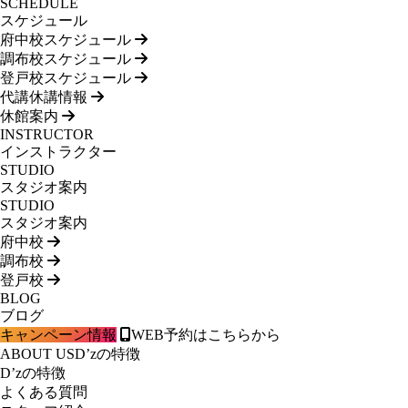
SCHEDULE
スケジュール
府中校スケジュール
調布校スケジュール
登戸校スケジュール
代講休講情報
休館案内
INSTRUCTOR
インストラクター
STUDIO
スタジオ案内
STUDIO
スタジオ案内
府中校
調布校
登戸校
BLOG
ブログ
キャンペーン情報
WEB予約はこちらから
ABOUT US
D’zの特徴
D’zの特徴
よくある質問