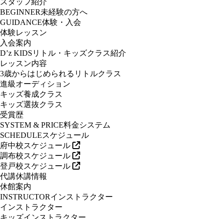
スタッフ紹介
BEGINNER
未経験の方へ
GUIDANCE
体験・入会
体験レッスン
入会案内
D’z KIDS
リトル・キッズクラス紹介
レッスン内容
3歳からはじめられるリトルクラス
進級オーディション
キッズ養成クラス
キッズ選抜クラス
受賞歴
SYSTEM & PRICE
料金システム
SCHEDULE
スケジュール
府中校スケジュール
調布校スケジュール
登戸校スケジュール
代講休講情報
休館案内
INSTRUCTOR
インストラクター
インストラクター
キッズインストラクター