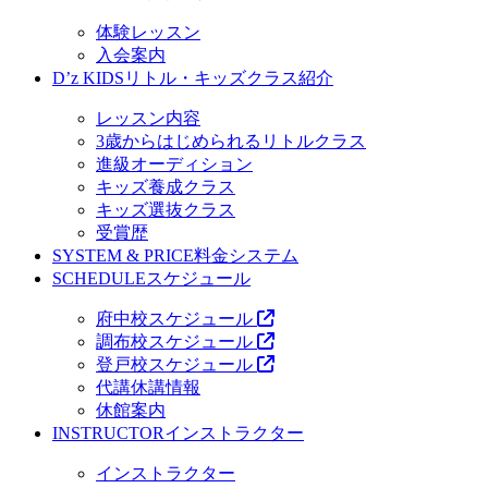
体験レッスン
入会案内
D’z KIDS
リトル・キッズクラス紹介
レッスン内容
3歳からはじめられるリトルクラス
進級オーディション
キッズ養成クラス
キッズ選抜クラス
受賞歴
SYSTEM & PRICE
料金システム
SCHEDULE
スケジュール
府中校スケジュール
調布校スケジュール
登戸校スケジュール
代講休講情報
休館案内
INSTRUCTOR
インストラクター
インストラクター