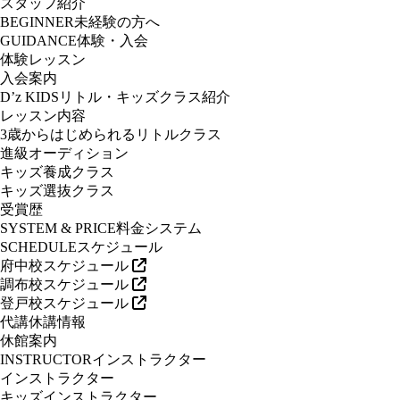
スタッフ紹介
BEGINNER
未経験の方へ
GUIDANCE
体験・入会
体験レッスン
入会案内
D’z KIDS
リトル・キッズクラス紹介
レッスン内容
3歳からはじめられるリトルクラス
進級オーディション
キッズ養成クラス
キッズ選抜クラス
受賞歴
SYSTEM & PRICE
料金システム
SCHEDULE
スケジュール
府中校スケジュール
調布校スケジュール
登戸校スケジュール
代講休講情報
休館案内
INSTRUCTOR
インストラクター
インストラクター
キッズインストラクター