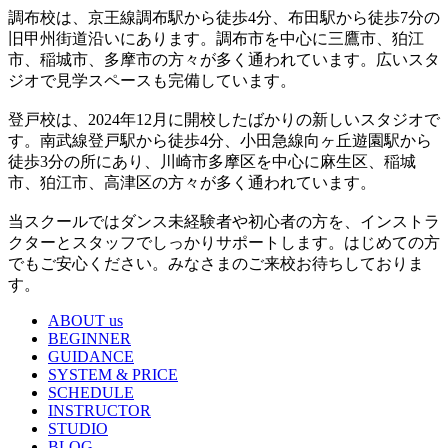
調布校は、京王線調布駅から徒歩4分、布田駅から徒歩7分の
旧甲州街道沿いにあります。調布市を中心に三鷹市、狛江
市、稲城市、多摩市の方々が多く通われています。広いスタ
ジオで見学スペースも完備しています。
登戸校は、2024年12月に開校したばかりの新しいスタジオで
す。南武線登戸駅から徒歩4分、小田急線向ヶ丘遊園駅から
徒歩3分の所にあり、川崎市多摩区を中心に麻生区、稲城
市、狛江市、高津区の方々が多く通われています。
当スクールではダンス未経験者や初心者の方を、インストラ
クターとスタッフでしっかりサポートします。はじめての方
でもご安心ください。みなさまのご来校お待ちしておりま
す。
ABOUT us
BEGINNER
GUIDANCE
SYSTEM & PRICE
SCHEDULE
INSTRUCTOR
STUDIO
BLOG