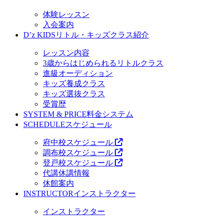
体験レッスン
入会案内
D’z KIDS
リトル・キッズクラス紹介
レッスン内容
3歳からはじめられるリトルクラス
進級オーディション
キッズ養成クラス
キッズ選抜クラス
受賞歴
SYSTEM & PRICE
料金システム
SCHEDULE
スケジュール
府中校スケジュール
調布校スケジュール
登戸校スケジュール
代講休講情報
休館案内
INSTRUCTOR
インストラクター
インストラクター