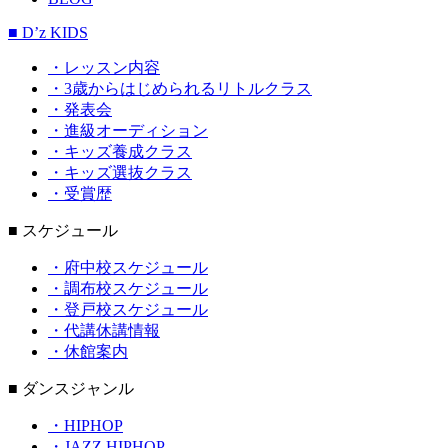
■ D’z KIDS
・レッスン内容
・3歳からはじめられるリトルクラス
・発表会
・進級オーディション
・キッズ養成クラス
・キッズ選抜クラス
・受賞歴
■ スケジュール
・府中校スケジュール
・調布校スケジュール
・登戸校スケジュール
・代講休講情報
・休館案内
■ ダンスジャンル
・HIPHOP
・JAZZ HIPHOP