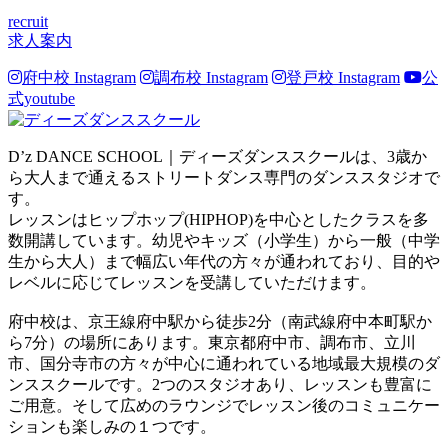
recruit
求人案内
府中校 Instagram
調布校 Instagram
登戸校 Instagram
公
式youtube
D’z DANCE SCHOOL｜ディーズダンススクールは、3歳か
ら大人まで通えるストリートダンス専門のダンススタジオで
す。
レッスンはヒップホップ(HIPHOP)を中心としたクラスを多
数開講しています。幼児やキッズ（小学生）から一般（中学
生から大人）まで幅広い年代の方々が通われており、目的や
レベルに応じてレッスンを受講していただけます。
府中校は、京王線府中駅から徒歩2分（南武線府中本町駅か
ら7分）の場所にあります。東京都府中市、調布市、立川
市、国分寺市の方々が中心に通われている地域最大規模のダ
ンススクールです。2つのスタジオあり、レッスンも豊富に
ご用意。そして広めのラウンジでレッスン後のコミュニケー
ションも楽しみの１つです。