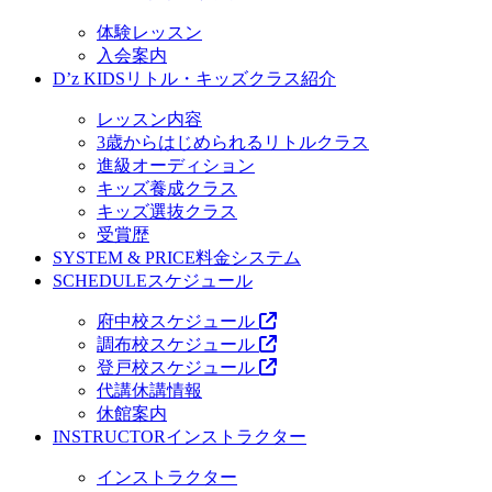
体験レッスン
入会案内
D’z KIDS
リトル・キッズクラス紹介
レッスン内容
3歳からはじめられるリトルクラス
進級オーディション
キッズ養成クラス
キッズ選抜クラス
受賞歴
SYSTEM & PRICE
料金システム
SCHEDULE
スケジュール
府中校スケジュール
調布校スケジュール
登戸校スケジュール
代講休講情報
休館案内
INSTRUCTOR
インストラクター
インストラクター