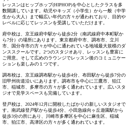
レッスンはヒップホップ(HIPHOP)を中心としたクラスを多
数開講しています。幼児やキッズ（小学生）から一般（中学
生から大人）まで幅広い年代の方々が通われており、目的や
レベルに応じてレッスンを受講していただけます。
府中校は、京王線府中駅から徒歩2分（南武線府中本町駅か
ら7分）の場所にあります。東京都府中市、調布市、立川
市、国分寺市の方々が中心に通われている地域最大規模のダ
ンススクールです。2つのスタジオあり、レッスンも豊富に
ご用意。そして広めのラウンジでレッスン後のコミュニケー
ションも楽しみの１つです。
調布校は、京王線調布駅から徒歩4分、布田駅から徒歩7分の
旧甲州街道沿いにあります。調布市を中心に三鷹市、狛江
市、稲城市、多摩市の方々が多く通われています。広いスタ
ジオで見学スペースも完備しています。
登戸校は、2024年12月に開校したばかりの新しいスタジオで
す。南武線登戸駅から徒歩4分、小田急線向ヶ丘遊園駅から
徒歩3分の所にあり、川崎市多摩区を中心に麻生区、稲城
市、狛江市、高津区の方々が多く通われています。