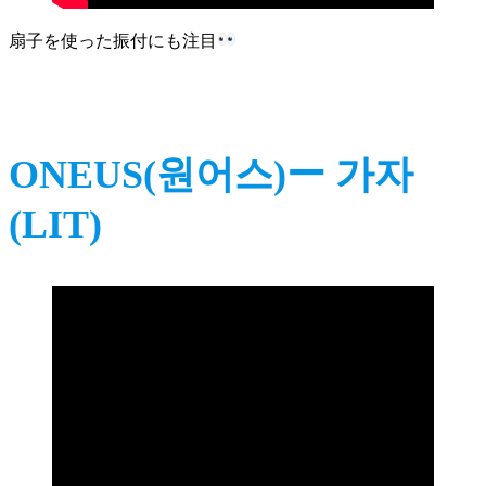
扇子を使った振付にも注目
ONEUS(원어스)ー 가자
(LIT)