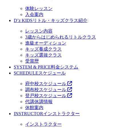
体験レッスン
入会案内
D’z KIDS
リトル・キッズクラス紹介
レッスン内容
3歳からはじめられるリトルクラス
進級オーディション
キッズ養成クラス
キッズ選抜クラス
受賞歴
SYSTEM & PRICE
料金システム
SCHEDULE
スケジュール
府中校スケジュール
調布校スケジュール
登戸校スケジュール
代講休講情報
休館案内
INSTRUCTOR
インストラクター
インストラクター