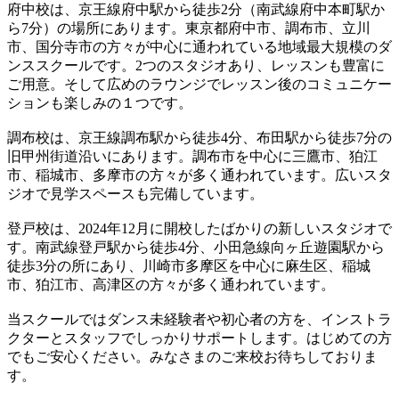
府中校は、京王線府中駅から徒歩2分（南武線府中本町駅か
ら7分）の場所にあります。東京都府中市、調布市、立川
市、国分寺市の方々が中心に通われている地域最大規模のダ
ンススクールです。2つのスタジオあり、レッスンも豊富に
ご用意。そして広めのラウンジでレッスン後のコミュニケー
ションも楽しみの１つです。
調布校は、京王線調布駅から徒歩4分、布田駅から徒歩7分の
旧甲州街道沿いにあります。調布市を中心に三鷹市、狛江
市、稲城市、多摩市の方々が多く通われています。広いスタ
ジオで見学スペースも完備しています。
登戸校は、2024年12月に開校したばかりの新しいスタジオで
す。南武線登戸駅から徒歩4分、小田急線向ヶ丘遊園駅から
徒歩3分の所にあり、川崎市多摩区を中心に麻生区、稲城
市、狛江市、高津区の方々が多く通われています。
当スクールではダンス未経験者や初心者の方を、インストラ
クターとスタッフでしっかりサポートします。はじめての方
でもご安心ください。みなさまのご来校お待ちしておりま
す。