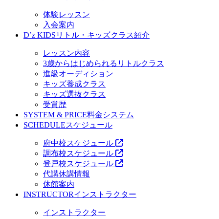
体験レッスン
入会案内
D’z KIDS
リトル・キッズクラス紹介
レッスン内容
3歳からはじめられるリトルクラス
進級オーディション
キッズ養成クラス
キッズ選抜クラス
受賞歴
SYSTEM & PRICE
料金システム
SCHEDULE
スケジュール
府中校スケジュール
調布校スケジュール
登戸校スケジュール
代講休講情報
休館案内
INSTRUCTOR
インストラクター
インストラクター