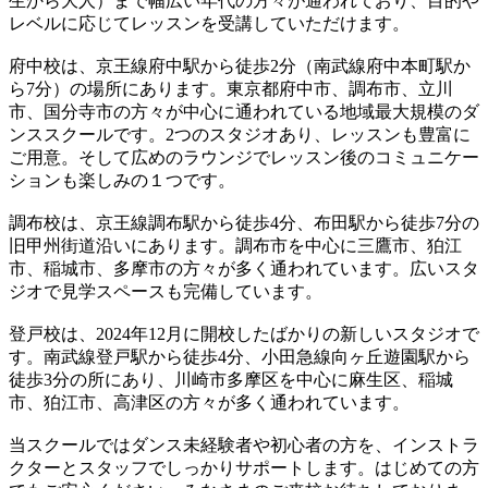
生から大人）まで幅広い年代の方々が通われており、目的や
レベルに応じてレッスンを受講していただけます。
府中校は、京王線府中駅から徒歩2分（南武線府中本町駅か
ら7分）の場所にあります。東京都府中市、調布市、立川
市、国分寺市の方々が中心に通われている地域最大規模のダ
ンススクールです。2つのスタジオあり、レッスンも豊富に
ご用意。そして広めのラウンジでレッスン後のコミュニケー
ションも楽しみの１つです。
調布校は、京王線調布駅から徒歩4分、布田駅から徒歩7分の
旧甲州街道沿いにあります。調布市を中心に三鷹市、狛江
市、稲城市、多摩市の方々が多く通われています。広いスタ
ジオで見学スペースも完備しています。
登戸校は、2024年12月に開校したばかりの新しいスタジオで
す。南武線登戸駅から徒歩4分、小田急線向ヶ丘遊園駅から
徒歩3分の所にあり、川崎市多摩区を中心に麻生区、稲城
市、狛江市、高津区の方々が多く通われています。
当スクールではダンス未経験者や初心者の方を、インストラ
クターとスタッフでしっかりサポートします。はじめての方